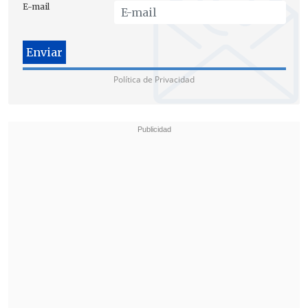
E-mail
Política de Privacidad
"En el lugar de la futura estación de Cal y
Canto,
la empresa tiene una
alimentadora de agua potable muy
importante (...).
Por eso es necesario
suspender el servicio",
dijo
Eugenio
Rodríguez,
director de Clientes y Gestión
Comercial de Aguas Andinas.
Desde Metro, la gerenta de División de
Proyectos,
Ximena Schultz,
precisó que