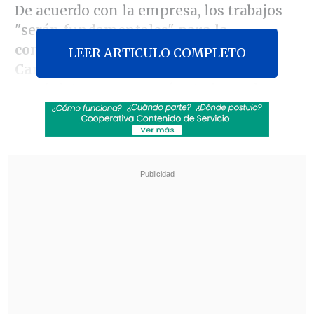
De acuerdo con la empresa, los trabajos
"serán fundamentales"
para la
construcción de la estación Cal y
LEER ARTICULO COMPLETO
Canto,
por lo que
la interrupción del
suministro comenzará esta jornada a
las 20:00 horas
y terminará el día
domingo 22 a las 08:00 horas.
Revisa también
Colombiano fue asesinado a balazos en un cité
de La Cisterna
Kast arribó a Colombia para asistir a la
asunción de Abelardo de la Espriella
Las comunas afectadas serán
Santiago,