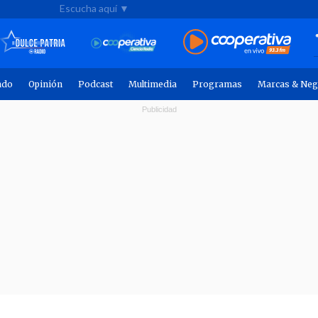
Escucha aquí ▼
ndo
Opinión
Podcast
Multimedia
Programas
Marcas & Neg