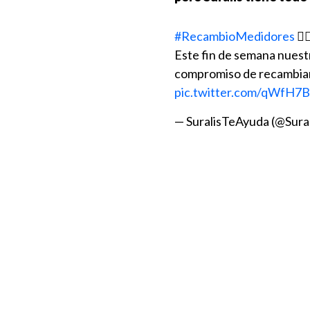
#RecambioMedidores
👷‍
Este fin de semana nuest
compromiso de recambiar 
pic.twitter.com/qWfH7B
— SuralisTeAyuda (@Sura