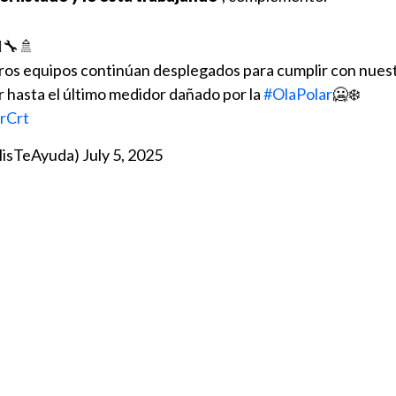
♀️🔧🚿
ros equipos continúan desplegados para cumplir con nues
hasta el último medidor dañado por la
#OlaPolar
🥶❄️
rCrt
lisTeAyuda)
July 5, 2025