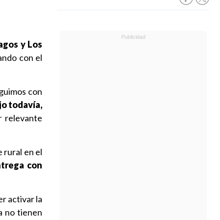
agos y Los
ando con el
Seguimos con
jo todavía,
 relevante
rural en el
ntrega con
 activar la
a no tienen