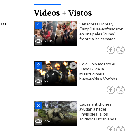
Videos + Vistos
tro
Senadoras Flores y
Campillai se enfrascaron
en una pelea "cuma"
frente a las cámaras
2105
Colo Colo mostró el
"Lado B" de la
multitudinaria
bienvenida a Vozinha
723
Capas antidrones
ayudan a hacer
"invisibles" a los
soldados ucranianos
662