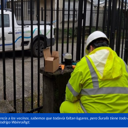
ncia a los vecinos, sabemos que todavía faltan lugares, pero Suralis tiene todo el
 Rodrigo Wainraihgt.