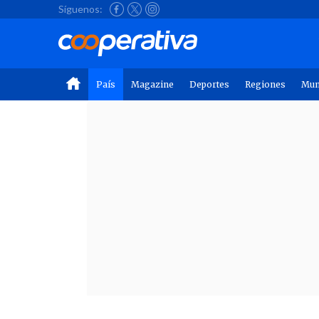
Síguenos:
País
Magazine
Deportes
Regiones
Mu