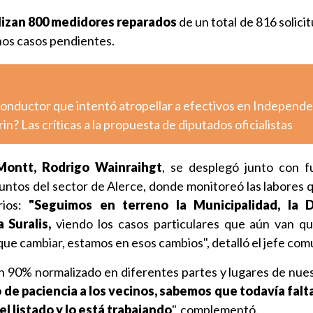
ilizan 800 medidores reparados
de un total de 816 solicit
nos casos pendientes.
conductor que intentó atropellar a efectivos en Independ
n? Las críticas a la propuesta de diputados oficialistas
Montt, Rodrigo Wainraihgt
, se desplegó junto con f
untos del sector de Alerce, donde monitoreó las labores q
ios:
"Seguimos en terreno la Municipalidad, la D
 Suralis,
viendo los casos particulares que aún van q
e cambiar, estamos en esos cambios", detalló el jefe com
 90% normalizado en diferentes partes y lugares de nues
 de paciencia a los vecinos, sabemos que todavía falt
el listado y lo está trabajando
", complementó.