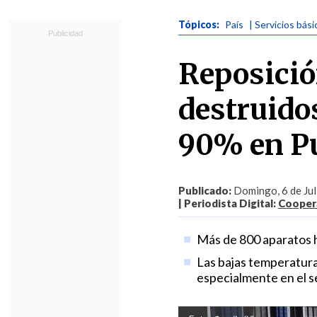
Tópicos:
País
| Servicios bási
Reposició
destruido
90% en P
Publicado:
Domingo, 6 de Jul
| Periodista Digital:
Coopera
Más de 800 aparatos ha
Las bajas temperatura
especialmente en el s