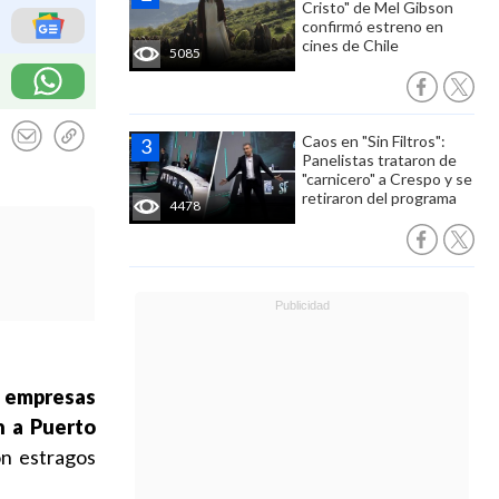
Cristo" de Mel Gibson
confirmó estreno en
cines de Chile
5085
Caos en "Sin Filtros":
Panelistas trataron de
"carnicero" a Crespo y se
retiraron del programa
4478
s empresas
n a Puerto
n estragos