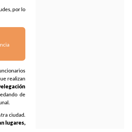
udes, por lo
encia
uncionarios
ue realizan
elegación
uedando de
unal.
tra ciudad.
an lugares,