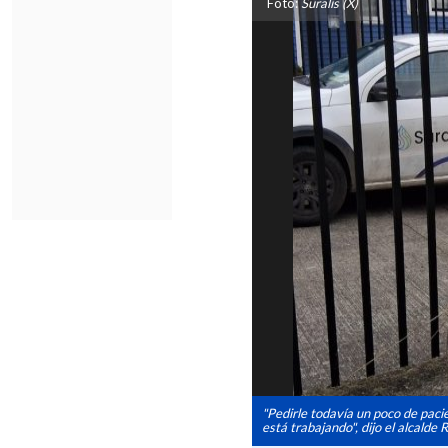
Foto:
Suralis (X)
"Pedirle todavía un poco de pacie
está trabajando", dijo el alcalde