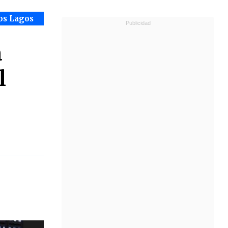
os Lagos
a
l