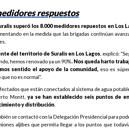
medidores respuestos
uralis superó los 8.000 medidores repuestos en Los L
umentando en la medida que las brigadas continúan avanz
es.
te del territorio de Suralis en Los Lagos
, explicó: "
jando, hemos renovado ya un 90%
. Nos queda harto traba
emos sentido el apoyo de la comunidad,
eso es súper
 que no es normal".
fectados que están conectados al sistema de agua potable 
erto Montt,
ya se han establecido seis puntos de e
imiento y distribución
.
bién se contactó con la Delegación Presidencial para poder
ones aljibes que permita llegar a los puntos que todaví