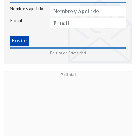
Nombre y apellido
E-mail
Política de Privacidad
El integrante de la Comisión de Energía
llamó a que
el ajuste se haga ahora
,
"
porque en octubre viene otro
incremento
y tenemos que avanzar en
eso. Aumentando en octubre este valor,
podríamos llegar a un subsidio para un