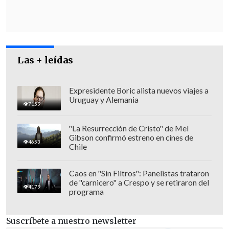
eso va a perjudicarnos no a nosotros,
sino que a la ciudadanía".
El también diputado
Cristián Tapia
(ind-
Las + leídas
PPD) apoyó la idea del FA, recalcando que
"la primera parte de esta solución es que
estos 120 millones de dólares que está
Expresidente Boric alista nuevos viajes a
Uruguay y Alemania
disponiendo el Gobierno, en un subsidio
7159
para el 40% de las familias más
"La Resurrección de Cristo" de Mel
vulnerables, se incremente ojalá al doble.
Gibson confirmó estreno en cines de
4653
Chile
Pero
el Gobierno ha dicho que
podríamos poner 60 millones de dólares
Caos en "Sin Filtros": Panelistas trataron
más entre 2025 y 2026
, y hemos
de "carnicero" a Crespo y se retiraron del
4179
(respondido) que no".
programa
Suscríbete a nuestro newsletter