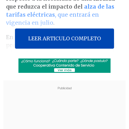
que reduzca el impacto del
alza de las
tarifas eléctricas
, que entrará en
vigencia en julio
.
En
El Primer Café de Cooperativa
, el
LEER ARTICULO COMPLETO
presidente de Convergencia Social (CS),
Diego Ibáñez
, defendió su propuesta de
duplicar el subsidio que ofrece el
Gobierno
, mediante una recaudación
extra desde las generadoras, algo que -
según dijo- fue rechazado como
indicación mientras se tramitaba el
proyecto de ley que establece el
aumento.
Revisa también