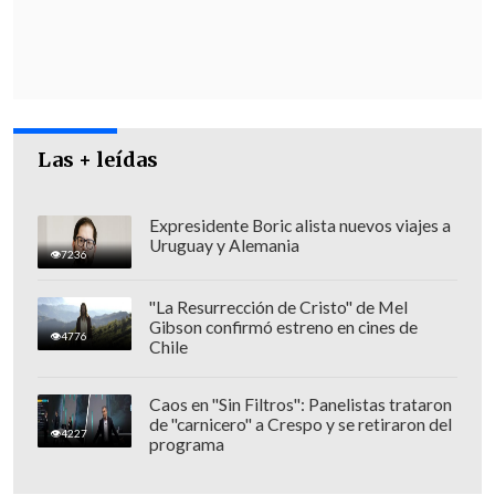
importancia de mirar la experiencia en
el resto del mundo.
Las + leídas
Expresidente Boric alista nuevos viajes a
Uruguay y Alemania
7236
"La Resurrección de Cristo" de Mel
Gibson confirmó estreno en cines de
4776
Chile
Caos en "Sin Filtros": Panelistas trataron
de "carnicero" a Crespo y se retiraron del
Etcheverry planteó que si el SII tiene
4227
programa
acceso a información bancaria