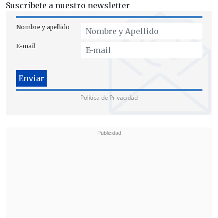
confidencial,
sólo puede ser utilizada
Suscríbete a nuestro newsletter
para efectos de fiscalización
en materia
de impuestos, e insistió en que dichos
Nombre y apellido
datos no se pueden utilizar para otros
E-mail
fines.
Política de Privacidad