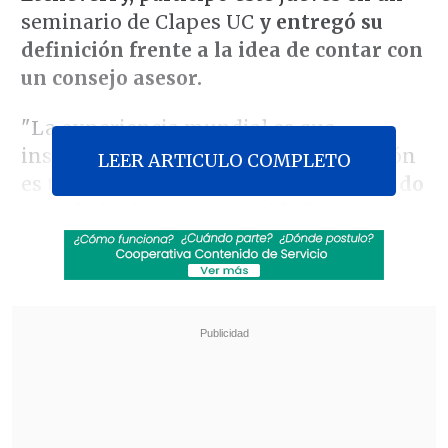
seminario de Clapes UC
y entregó su
definición frente a la idea de contar con
un consejo asesor.
"La experiencia mundial es que
instituciones técnicas, en que la gestión
LEER ARTICULO COMPLETO
es tan importante,
en el resto del mundo
son (dirigidas por) autoridades
unipersonales"
, planteó Etcheverry,
quien asumió este lunes como director
subgorante del SII, en
reemplazo de
Hernán Frigolett.
Revisa también
Colombiano fue asesinado a balazos en un cité