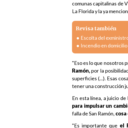
comunas capitalinas de V
La Florida y la ya mencio
Revisa también
Escolta del exministr
Incendio en domicili
"Eso es lo que nosotros
Ramón,
por la posibilid
superficies (...). Esas co
tener una construcción ju
En esta línea, a juicio 
para impulsar un cambi
falla de San Ramón,
cosa 
"Es importante que
el 