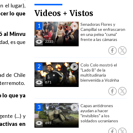
 el lugar),
Videos + Vistos
cer lo que
Senadoras Flores y
Campillai se enfrascaron
ó al Minvu
en una pelea "cuma"
frente a las cámaras
idad, es que
2225
Colo Colo mostró el
"Lado B" de la
dad de Chile
multitudinaria
bienvenida a Vozinha
terremoto.
871
 lo que ya
Capas antidrones
ayudan a hacer
ente (...) y
"invisibles" a los
soldados ucranianos
activas en
693