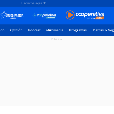
Escucha aquí ▼
ndo
Opinión
Podcast
Multimedia
Programas
Marcas & Neg