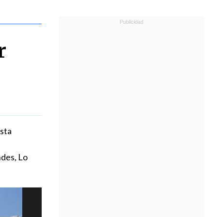
r
esta
ndes, Lo