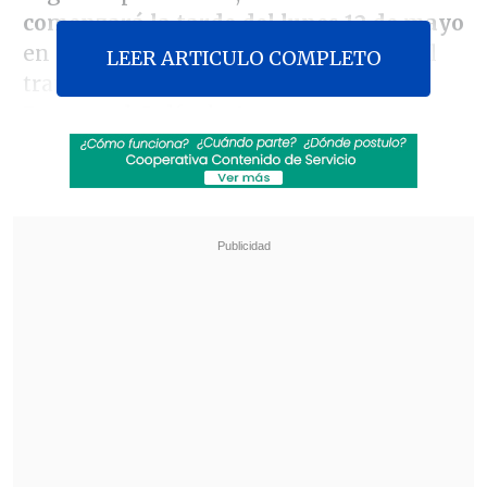
comenzará la tarde del lunes 12 de mayo
en las costas de Juan Fernández y en el
LEER ARTICULO COMPLETO
tramo comprendido entre el Golfo de
Penas y el Golfo de Arauco.
Revisa también
Escolta del exministro Cordero frustró a
disparos un portonazo en Vitacura
Incendio en domicilio provocó la muerte de
dos adultos mayores en Recoleta
Para el martes,
las marejadas se
extenderán desde el Golfo de Arauco
hasta Coquimbo durante la mañana
, y
desde Coquimbo hasta Arica
en horas de