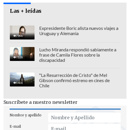
Las + leídas
Expresidente Boric alista nuevos viajes a
Uruguay y Alemania
7988
Lucho Miranda respondió sabiamente a
En su comunicado, la autoridad marítima
frase de Camila Flores sobre la
7528
llamó a la precaución: "
Se debe actuar
discapacidad
con prudencia y cautela
, respetar las
normas de seguridad establecidas,
"La Resurrección de Cristo" de Mel
Gibson confirmó estreno en cines de
evitando el tránsito por sectores rocosos.
5406
Chile
No ingresar al mar durante el evento de
marejadas, ni desarrollar actividades
Suscríbete a nuestro newsletter
náuticas y deportivas sin la debida
autorización".
Nombre y apellido
E-mail