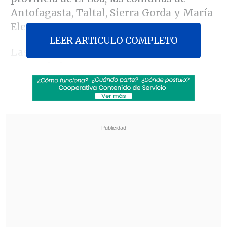
Antofagasta, Taltal, Sierra Gorda y María
Elena.
LEER ARTICULO COMPLETO
Las intensas lluvias provocaron los
cortes de las rutas CH-21 y 23, que unen
la ciudad de Calama con Ollagüe y San
Pedro de Atacama
, respectivamente. Los
sectores afectados, según el alcalde de
Calama, Eliecer Chamorro, son
Toconce,
Cupo, Chiu Chiu, Lasana y Ayquina.
Revisa también
Escolta del exministro Cordero frustró a
disparos un portonazo en Vitacura
Incendio en domicilio provocó la muerte de