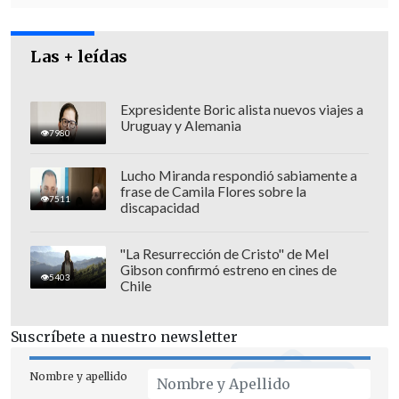
respecto a
un vecino que quedó aislado.
Se desplegó nuestra compañía de
Las + leídas
Bomberos y, durante ese trayecto, ya
hubo una solución al proceso".
Expresidente Boric alista nuevos viajes a
Uruguay y Alemania
7980
Lucho Miranda respondió sabiamente a
frase de Camila Flores sobre la
7511
discapacidad
"La Resurrección de Cristo" de Mel
Gibson confirmó estreno en cines de
5403
Chile
Suscríbete a nuestro newsletter
Nombre y apellido