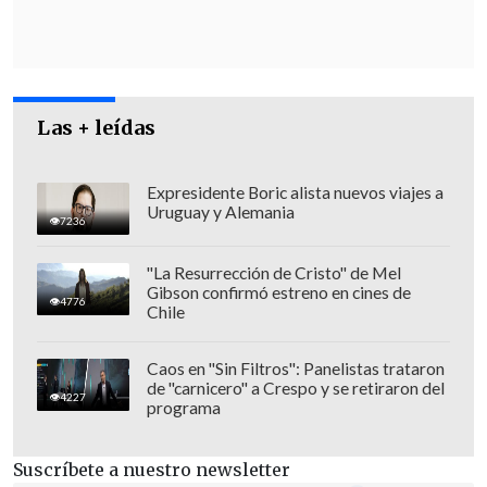
Coquimbo hasta Los Lagos, además del
viento,
se sumarían precipitaciones
que,
como nos ha informado la Dirección
Meteorológica, están en rangos de
Las + leídas
normales a moderados. También
tendríamos
nieve en sectores
cordilleranos y probables tormentas
Expresidente Boric alista nuevos viajes a
Uruguay y Alemania
eléctricas desde Valparaíso al sur
".
7236
"La Resurrección de Cristo" de Mel
Gibson confirmó estreno en cines de
4776
Chile
Caos en "Sin Filtros": Panelistas trataron
de "carnicero" a Crespo y se retiraron del
4227
programa
Suscríbete a nuestro newsletter