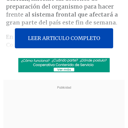
preparación del organismo para hacer
frente
al sistema frontal que afectará a
gran parte del país este fin de semana
.
En entrevista con
El Diario de
LEER ARTICULO COMPLETO
Cooperativa
, Cebrián destacó
el trabajo
realizado frente al sistema frontal que
azotó en los últimos días a la zona centro
sur del país
y anticipó, en tanto, lo
proyectado para este
sábado y domingo
.
Revisa también
Colombiano fue asesinado a balazos en un cité
de La Cisterna
Kast arribó a Colombia para asistir a la