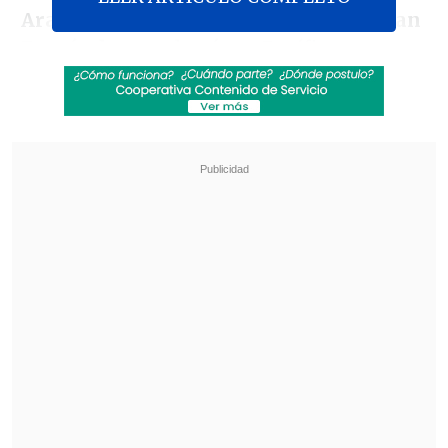
Arauco
, incluyendo e
l Archipiélago Juan
Fernández
en el océano Pacífico.
Revisa también
Detienen a sujetos por intento de atropello a
carabineros en Peñalolén
Inflación de julio llegó a 0,1% y bajó a 12 meses
El capitán de Corbeta
Felipe Rifo
Espósito
precisó que la condición será
más intensa en los días
sábado 28,
domingo 29 y lunes 30 de diciembre,
"sobre todo en los horarios de pleamar o
de más alta marea en especial entre
las