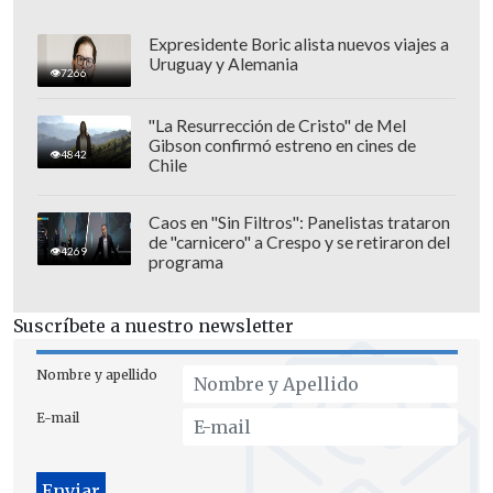
La autoridad marítima hizo un llamado a
Expresidente Boric alista nuevos viajes a
Uruguay y Alemania
la población a "actuar con prudencia y
7266
cautela, respetar las normas de
"La Resurrección de Cristo" de Mel
seguridad establecidas, evitando el
Gibson confirmó estreno en cines de
4842
Chile
tránsito por sectores rocosos, no
ingresar al mar durante el evento de
Caos en "Sin Filtros": Panelistas trataron
marejadas, no desarrollar actividades
de "carnicero" a Crespo y se retiraron del
4269
náuticas y deportivas sin la debita
programa
autorización".
Suscríbete a nuestro newsletter
Nombre y apellido
E-mail