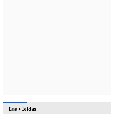
20:00 y 23:00 hora local".
Estas marejadas "corresponden al aviso
42 y es el sexto categorizado como
Marejadas Anormales en lo que va del
año para el sector continental".
Las + leídas