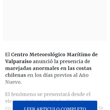
El
Centro Meteorológico Marítimo de
Valparaíso
anunció la presencia de
marejadas anormales en las costas
chilenas
en los días previos al Año
Nuevo.
El fenómeno se presentará desde el
viernes 27 hasta el 31 de diciembre
,
entre el sector de
Arica hasta el Golfo de
LEER ARTICULO COMPLETO