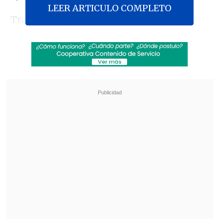
LEER ARTICULO COMPLETO
Tras casi cuatro horas de reunión no
hubo acuerdo en la cifra y
mañana lunes
continuará la negociación.
Revisa también
Gobierno a favor de cerrar la empresa química
que se incendió en Quilicura
Gobierno avanza con vetos para eliminar
normas que introdujo la oposición a la
megarreforma
"Mañana vamos a seguir en el diálogo,
porque nos interesa ver como podemos
avanzar en la materia de reajuste del