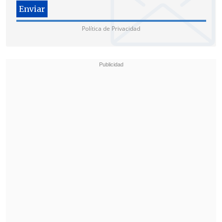
Figueroa
sostiene que el sueldo mínimo,
Política de Privacidad
actualmente de 320.500 pesos, debería
rondar los 400 mil pesos
, de acuerdo al
Ingreso Familiar de Emergencia, sin
embargo, expertos sostienen que
hay
muy poco espacio para negociar un
incremento de remuneraciones
, debido
al escenario actual de desempleo.
"Es muy legítimo que las partes
manifiesten sueños, aspiraciones, norte
a los cuales todos queremos llegar, pero
todos entendemos que en esta situación
un aumento de 80 mil persos no es
realista, nunca ha ocurrido un reajuste