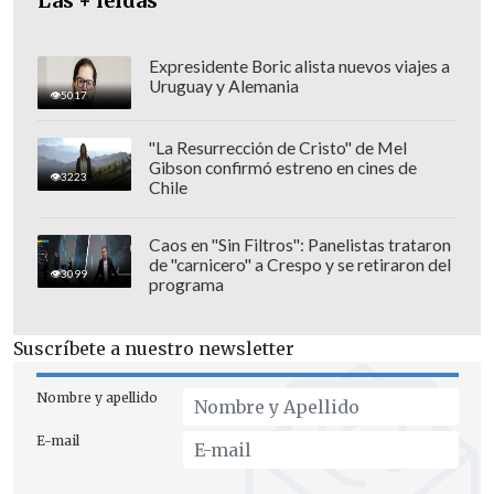
Las + leídas
Expresidente Boric alista nuevos viajes a
Uruguay y Alemania
5017
"La Resurrección de Cristo" de Mel
Gibson confirmó estreno en cines de
3223
Chile
Caos en "Sin Filtros": Panelistas trataron
de "carnicero" a Crespo y se retiraron del
3099
programa
"Donde tenemos una piedra de tope
Suscríbete a nuestro newsletter
central y significativa es el reajuste que
le corresponde al salario, donde tienen
Nombre y apellido
que ponerse los empresarios, y nosotros
E-mail
vamos a seguir bregando como Central
Unitaria de Trabajadores", insistió.