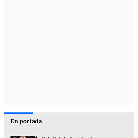
de esa magnitud, no es realista, y en
una crisis dramática como esta sería
contraproducente"
, comentó el ministro
de Hacienda,
Ignacio Briones
.
No obstante, el secretario de Estado
destacó que también "hemos discutido el
tema de los subsidios al empleo y a la
retención a los trabajadores suspendidos,
y acordamos los objetivos principales,
que esto tiene que ser masivo y simple, y
tener ciertos resguardos para evitar
abuso".
En portada