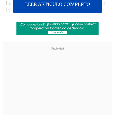
La propuesta del parlamentario, uno de
LEER ARTICULO COMPLETO
los líderes del Frente Amplio, establece
"en la legislación
incentivos tributarios
para aquellas empresas que promuevan
dentro de sus trabajadores el uso de la
bicicleta como un medio de transporte
para llegar a sus puestos de trabajo
",
señala el diario
Las Últimas Noticias.
Revisa también
Así fue el intento de encerrona repelido por el
escolta del exministro Cordero
Encuestas destacan popularidad de la ACOT
anunciada por Kast