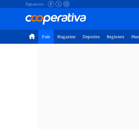
Síguenos:
País
Magazine
Deportes
Regiones
Mu