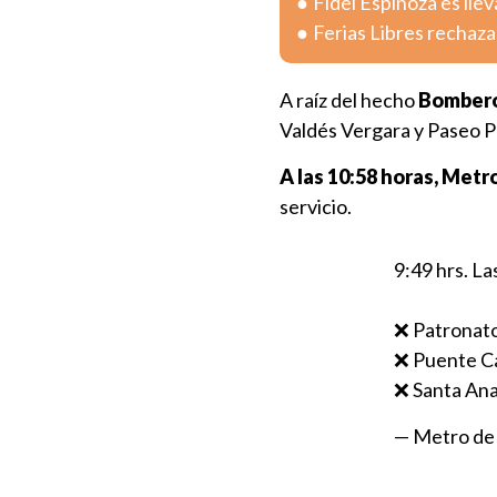
Fidel Espinoza es lle
Ferias Libres rechaza
A raíz del hecho
Bombero
Valdés Vergara y Paseo Pu
A las 10:58 horas, Metr
servicio.
9:49 hrs. La
❌️ Patronat
❌️ Puente C
❌️ Santa An
— Metro de