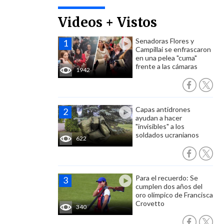
Videos + Vistos
Senadoras Flores y
Campillai se enfrascaron
en una pelea "cuma"
frente a las cámaras
1942
Capas antidrones
ayudan a hacer
"invisibles" a los
soldados ucranianos
622
Para el recuerdo: Se
cumplen dos años del
oro olímpico de Francisca
Crovetto
340