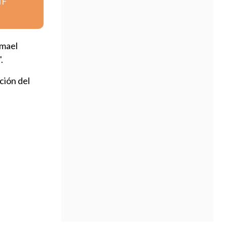
IF
smael
.
ción del