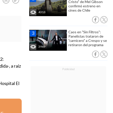
Cristo" de Mel Gibson
confirmó estreno en
cines de Chile
4313
Caos en "Sin Filtros":
Panelistas trataron de
"carnicero" a Crespo y se
retiraron del programa
3969
2:
da-, a raíz
Hospital El