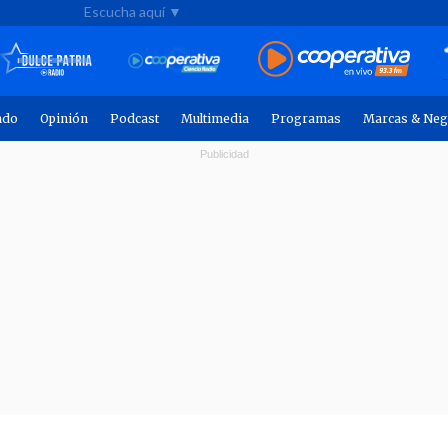
Escucha aquí ▼
ndo
Opinión
Podcast
Multimedia
Programas
Marcas & Neg