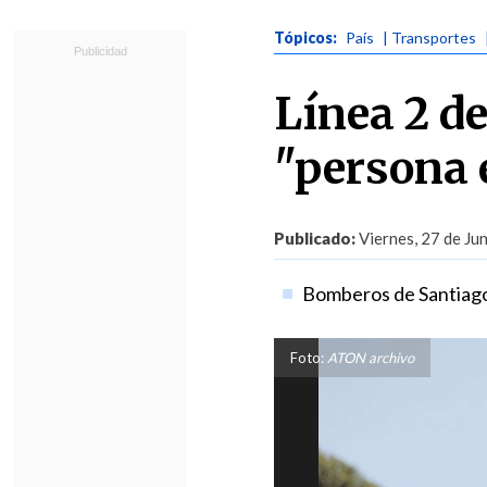
Tópicos:
País
| Transportes
Línea 2 d
"persona e
Publicado:
Viernes, 27 de Ju
Bomberos de Santiago
Foto:
ATON archivo