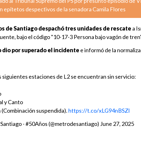
vado al Tribunal Supremo del PS por presunto episodio de V
n epítetos despectivos de la senadora Camila Flores
s de Santiago despachó tres unidades de rescate
a I
ente, bajo el código "10-17-3 Persona bajo vagón de tren"
o dio por superado el incidente
e informó de la normaliza
s siguientes estaciones de L2 se encuentran sin servicio:
o
al y Canto
a (Combinación suspendida).
https://t.co/xLG94nBSZl
 Santiago - #50Años (@metrodesantiago)
June 27, 2025