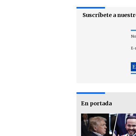
Suscríbete a nuest
No
E-
En portada