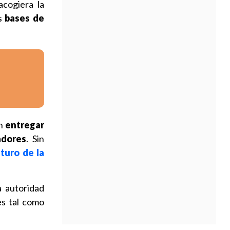
acogiera la
s
bases de
an
entregar
adores
. Sin
uturo de la
a autoridad
es tal como