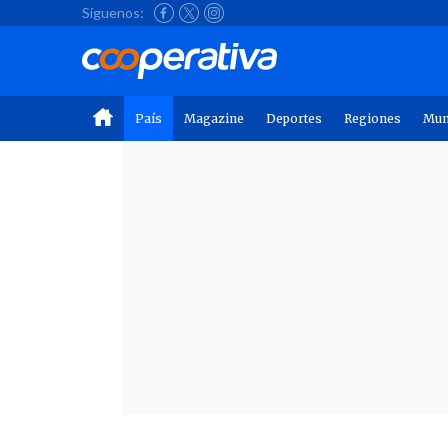
Síguenos:
País
Magazine
Deportes
Regiones
Mu