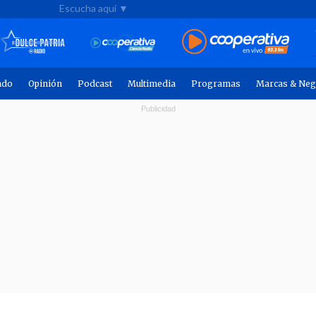
Escucha aquí ▼
ndo
Opinión
Podcast
Multimedia
Programas
Marcas & Neg