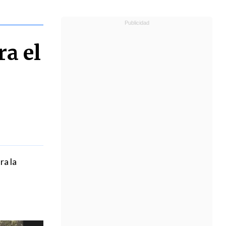
a el
ra la