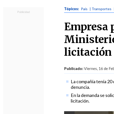
Tópicos:
País
| Transportes
Empresa p
Ministeri
licitació
Publicado:
Viernes, 16 de Fe
La compañía tenía 20 d
denuncia.
En la demanda se solic
licitación.