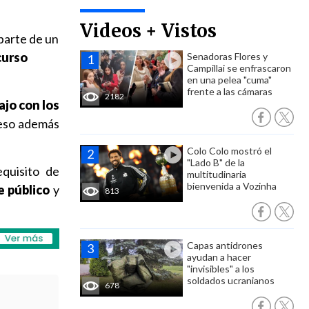
Videos + Vistos
 parte de un
curso
Senadoras Flores y
Campillai se enfrascaron
en una pelea "cuma"
frente a las cámaras
2182
jo con los
ceso además
Colo Colo mostró el
"Lado B" de la
quisito de
multitudinaria
bienvenida a Vozinha
e público
y
813
Capas antidrones
ayudan a hacer
"invisibles" a los
soldados ucranianos
678