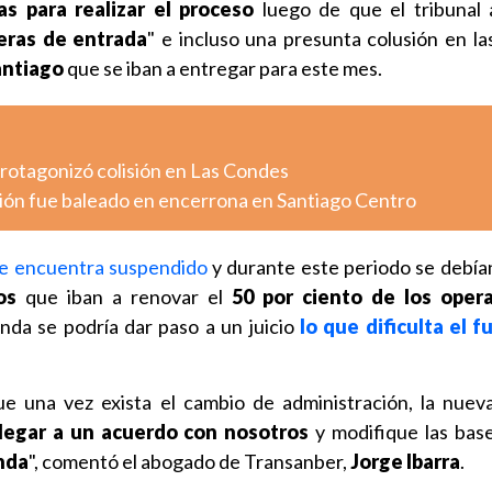
as para realizar el proceso
luego de que el tribunal 
reras de entrada
" e incluso una presunta colusión en la
santiago
que se iban a entregar para este mes.
otagonizó colisión en Las Condes
ión fue baleado en encerrona en Santiago Centro
e encuentra suspendido
y durante este periodo se debí
os
que iban a renovar el
50 por ciento de los oper
da se podría dar paso a un juicio
lo que dificulta el f
 una vez exista el cambio de administración, la nuev
llegar a un acuerdo con nosotros
y modifique las bas
nda
", comentó el abogado de Transanber,
Jorge Ibarra
.