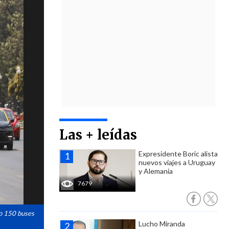
Las + leídas
Expresidente Boric alista
nuevos viajes a Uruguay
y Alemania
7679
do 150 buses
Lucho Miranda