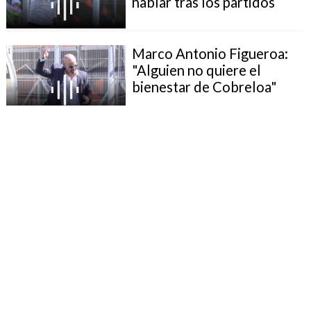
hablar tras los partidos
Marco Antonio Figueroa:
"Alguien no quiere el
bienestar de Cobreloa"
Figueroa: Cobreloa debe
tener un equipo digno
Cobreloa anunció
preacuerdo con M. A.
Figueroa
M. A. Figueroa: En el