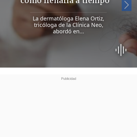
cómo frenarla a tiempo
Si
La dermatóloga Elena Ortiz,
tricóloga de la Clínica Neo,
abordó en...