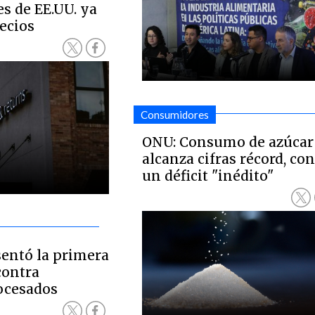
es de EE.UU. ya
ecios
Consumidores
ONU: Consumo de azúcar
alcanza cifras récord, co
un déficit "inédito"
sentó la primera
contra
ocesados