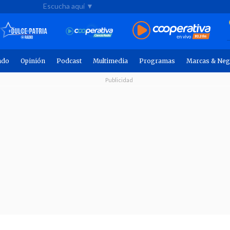
Escucha aquí ▼
ndo
Opinión
Podcast
Multimedia
Programas
Marcas & Neg