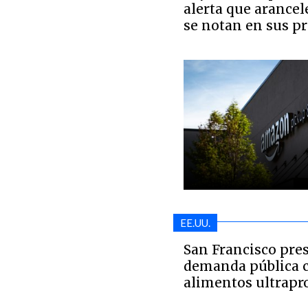
alerta que arancel
se notan en sus pr
EE.UU.
San Francisco pre
demanda pública 
alimentos ultrapr