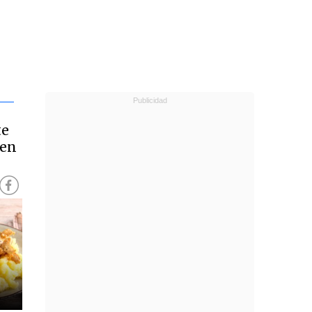
te
 en