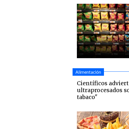
Alimentación
Científicos advier
ultraprocesados s
tabaco"