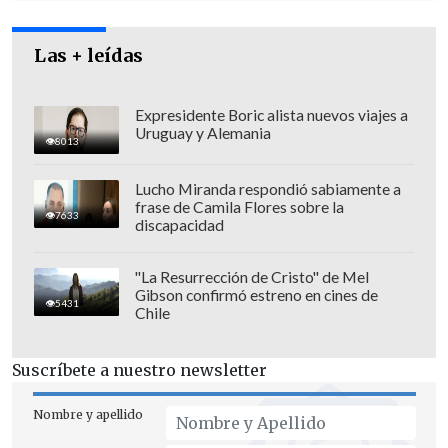
detalló Sun.
Las + leídas
Expresidente Boric alista nuevos viajes a
Uruguay y Alemania
8013
Lucho Miranda respondió sabiamente a
frase de Camila Flores sobre la
7633
discapacidad
"La Resurrección de Cristo" de Mel
Gibson confirmó estreno en cines de
5431
Chile
Investigación científica y
Suscríbete a nuestro newsletter
ecosistemas espaciales
Nombre y apellido
Los científicos del instituto han estado