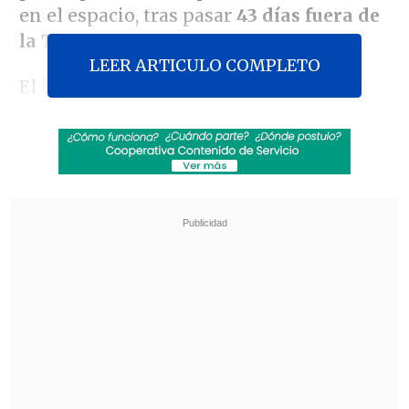
en el espacio, tras pasar
43 días fuera de
la Tierra
.
LEER ARTICULO COMPLETO
El investigador del
Instituto de
Hidrobiología
de la
Academia China de
Ciencias
en
Wuhan
,
Sun Yonghua
,
destacó que la supervivencia prolongada
de estos peces en el espacio "representa
un avance significativo en el cultivo de
vertebrados y plantas acuáticas en el
espacio", según reportó el periódico
China Daily
este miércoles.
Revisa también
El cáncer que padece Joe Biden es "muy
doloroso y debilitante", reveló su hijo