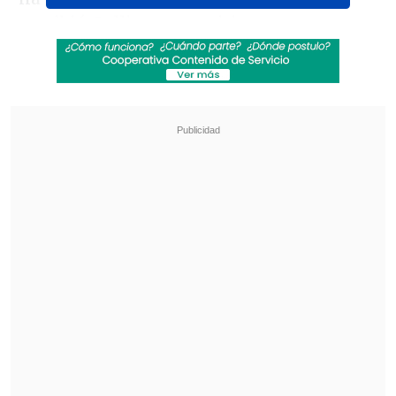
escribió Collins en su sitio.
Revisa también
Tras exitoso ahorro de energía, la NASA
extendió la vida útil de la Voyager 2
Niña de 11 años murió por hantavirus en
Rengo
"Si de repente las computadoras se
convirtieran en expertas en el más
humano de los dominios: el lenguaje,
¿qué pasaría ahora? Indique una
explosión de debate, escrutinio y
predicción, y una justificación más que