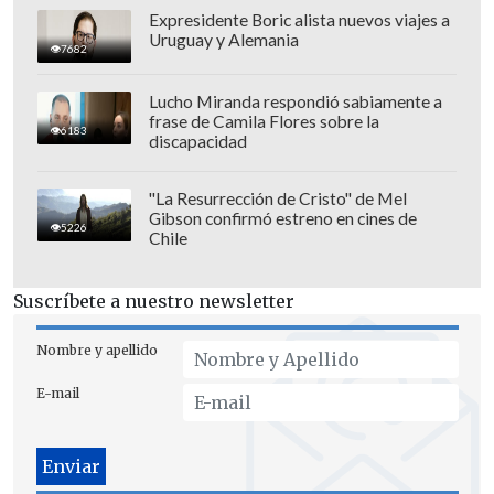
Expresidente Boric alista nuevos viajes a
Uruguay y Alemania
7682
Lucho Miranda respondió sabiamente a
frase de Camila Flores sobre la
6183
discapacidad
"La Resurrección de Cristo" de Mel
Gibson confirmó estreno en cines de
5226
Chile
El término
"nepo baby"
también entró
Suscríbete a nuestro newsletter
en la lista, definido como "una persona,
específicamente de la industria del
Nombre y apellido
entretenimiento, cuya carrera se cree
E-mail
que avanzó por tener padres famosos".
A través de las redes sociales, este 2023
también se ha utilizado mucho el