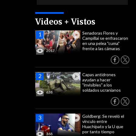
Videos + Vistos
Senadoras Flores y
Campillai se enfrascaron
en una pelea "cuma"
frente a las cámaras
2017
Capas antidrones
ayudan a hacer
"invisibles" a los
soldados ucranianos
638
Goldberg: Se reveló el
vínculo entre
Huachipato y la U que
por tanto tiempo
368