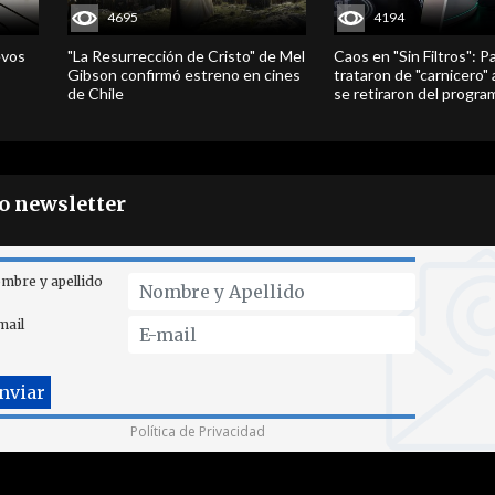
4695
4194
evos
"La Resurrección de Cristo" de Mel
Caos en "Sin Filtros": P
Gibson confirmó estreno en cines
trataron de "carnicero"
de Chile
se retiraron del progra
ro newsletter
mbre y apellido
mail
Política de Privacidad