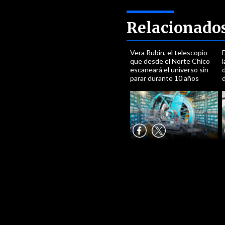
Relacionado
Vera Rubin, el telescopio
D
que desde el Norte Chico
l
escaneará el universo sin
d
parar durante 10 años