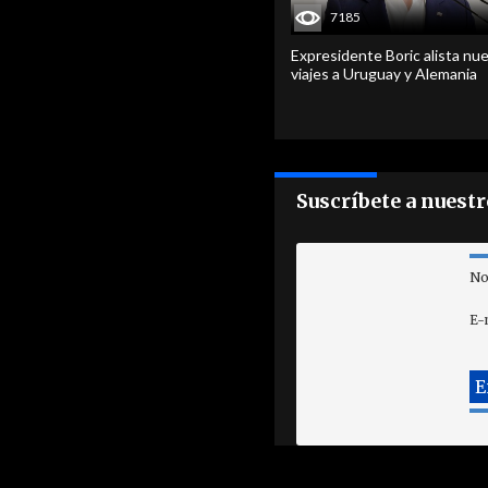
7185
Expresidente Boric alista nu
viajes a Uruguay y Alemania
Suscríbete a nuest
No
E-