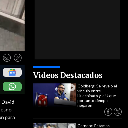
Videos Destacados
Goldberg: Se reveló el
vínculo entre
Huachipato y la U que
por tanto tiempo
, David
negaron
Fresno
on para
Garnero: Estamos