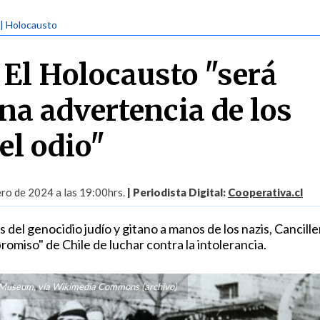
| Holocausto
 El Holocausto "será
na advertencia de los
el odio"
ro de 2024 a las 19:00hrs.
| Periodista Digital:
Cooperativa.cl
as del genocidio judío y gitano a manos de los nazis, Cancille
promiso" de Chile de luchar contra la intolerancia.
Museum, vía Wikimedia Commons (archivo)