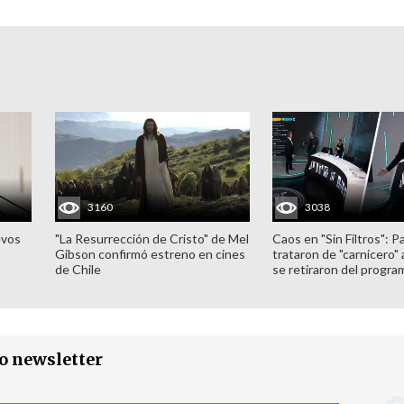
3160
3038
evos
"La Resurrección de Cristo" de Mel
Caos en "Sin Filtros": P
Gibson confirmó estreno en cines
trataron de "carnicero"
de Chile
se retiraron del progra
ro newsletter