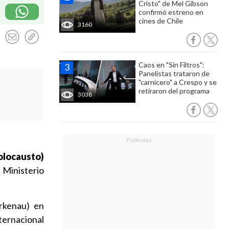
Cristo" de Mel Gibson
confirmó estreno en
cines de Chile
3160
Caos en "Sin Filtros":
Panelistas trataron de
"carnicero" a Crespo y se
retiraron del programa
3038
Holocausto)
 Ministerio
irkenau) en
ternacional