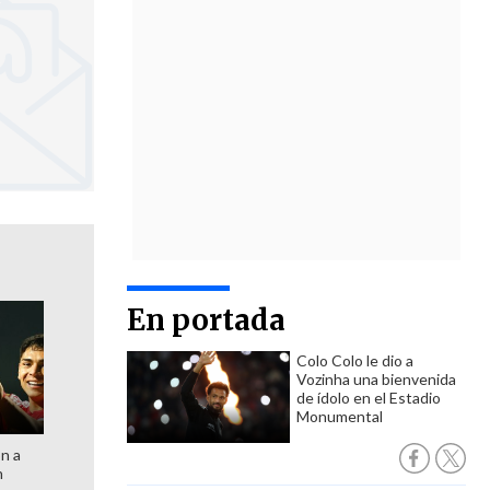
En portada
Colo Colo le dio a
Vozinha una bienvenida
de ídolo en el Estadio
Monumental
ón a
n