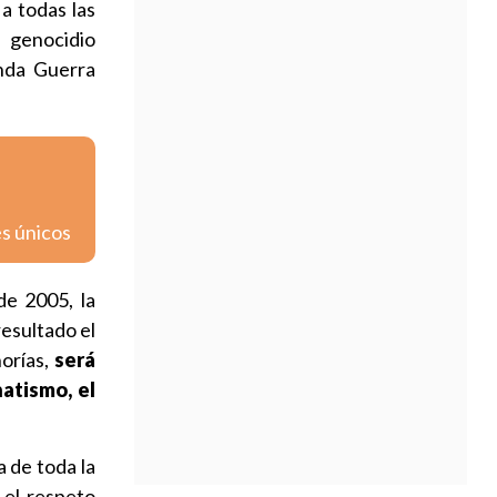
a todas las
l genocidio
unda Guerra
es únicos
de 2005, la
esultado el
norías,
será
natismo, el
 de toda la
 el respeto