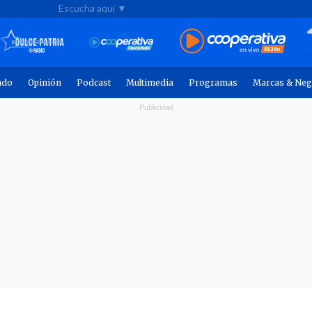
Escucha aquí ▼
ndo
Opinión
Podcast
Multimedia
Programas
Marcas & Neg