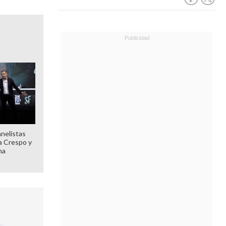
anelistas
 a Crespo y
ma