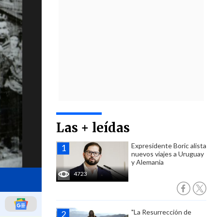
Las + leídas
Expresidente Boric alista
nuevos viajes a Uruguay
y Alemania
4723
"La Resurrección de