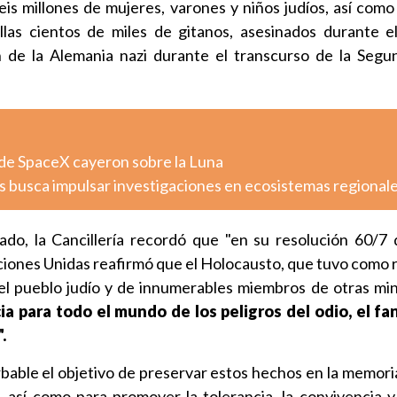
is millones de mujeres, varones y niños judíos, así como 
llas cientos de miles de gitanos, asesinados durante e
n de la Alemania nazi durante el transcurso de la Seg
de SpaceX cayeron sobre la Luna
s busca impulsar investigaciones en ecosistemas regional
do, la Cancillería recordó que "en su resolución 60/7 
ones Unidas reafirmó que el Holocausto, que tuvo como r
el pueblo judío y de innumerables miembros de otras mi
a para todo el mundo de los peligros del odio, el fa
.
able el objetivo de preservar estos hechos en la memoria
 así como para promover la tolerancia, la convivencia y