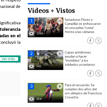
nacional de
Videos + Vistos
Senadoras Flores y
ignificativa
Campillai se enfrascaron
en una pelea "cuma"
tolerancia
frente a las cámaras
1339
sadas en el
 concluyó la
Capas antidrones
ayudan a hacer
"invisibles" a los
soldados ucranianos
562
Para el recuerdo: Se
cumplen dos años del
oro olímpico de Francisca
Crovetto
324