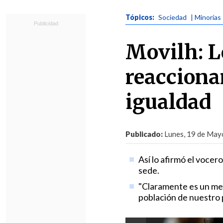
Tópicos:
Sociedad
| Minorías
Movilh: L
reacciona
igualdad
Publicado:
Lunes, 19 de Mayo
Así lo afirmó el voce
sede.
"Claramente es un men
población de nuestro pa