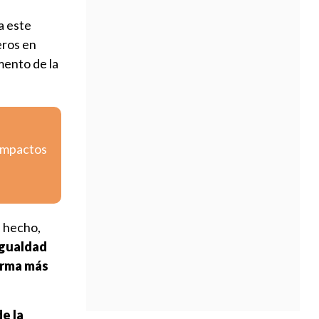
a este
eros en
mento de la
 impactos
e hecho,
igualdad
orma más
e la