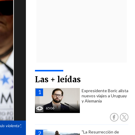
Las + leídas
Expresidente Boric alista
nuevos viajes a Uruguay
y Alemania
6506
ás violenta",
"La Resurrección de