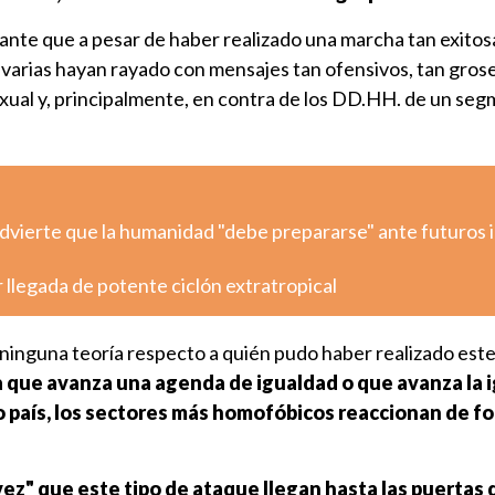
nte que a pesar de haber realizado una marcha tan exitos
o varias hayan rayado con mensajes tan ofensivos, tan gros
exual y, principalmente, en contra de los DD.HH. de un seg
dvierte que la humanidad "debe prepararse" ante futuros
 llegada de potente ciclón extratropical
 ninguna teoría respecto a quién pudo haber realizado est
 que avanza una agenda de igualdad o que avanza la 
 país, los sectores más homofóbicos reaccionan de f
vez" que este tipo de ataque llegan hasta las puertas d