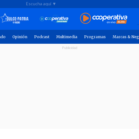
Escucha aquí ▼
ndo
Opinión
Podcast
Multimedia
Programas
Marcas & Neg