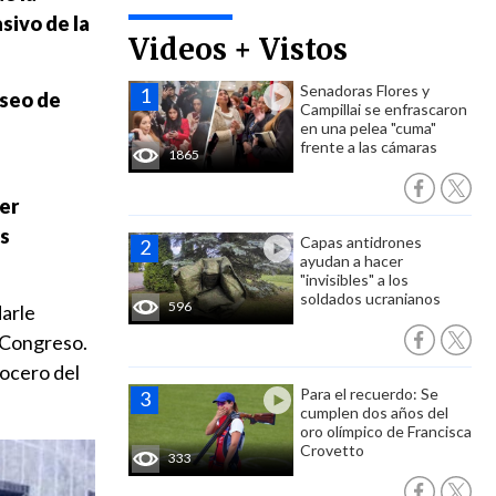
sivo de la
Videos + Vistos
Senadoras Flores y
eseo de
Campillai se enfrascaron
en una pelea "cuma"
frente a las cámaras
1865
ser
os
Capas antidrones
ayudan a hacer
"invisibles" a los
soldados ucranianos
596
arle
l Congreso.
vocero del
Para el recuerdo: Se
cumplen dos años del
oro olímpico de Francisca
Crovetto
333