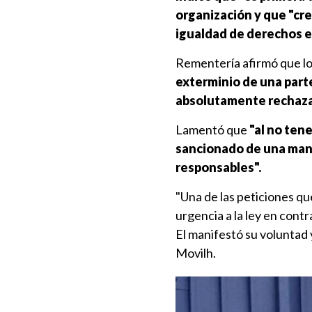
organización y que "cr
igualdad de derechos e
Rementería afirmó que l
exterminio de una parte
absolutamente rechaza
Lamentó que
"al no tene
sancionado de una mane
responsables".
"Una de las peticiones qu
urgencia a la ley en cont
El manifestó su voluntad 
Movilh.