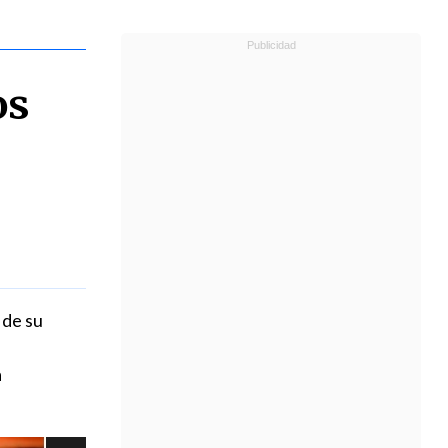
os
 de su
a