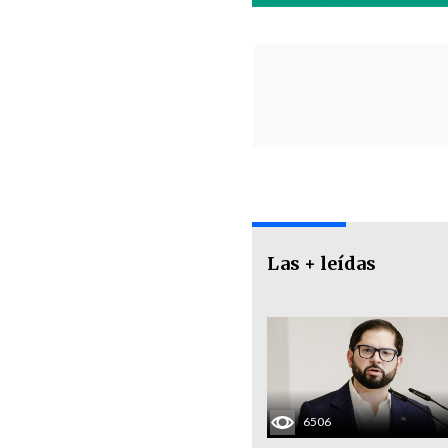
Las + leídas
6506