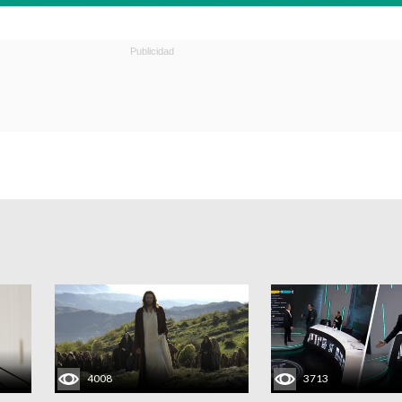
4008
3713