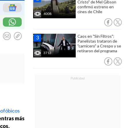
Cristo" de Mel Gibson
confirmó estreno en
cines de Chile
4008
Caos en "Sin Filtros":
Panelistas trataron de
"carnicero" a Crespo y se
retiraron del programa
3713
mofóbicos
entras más
cos.