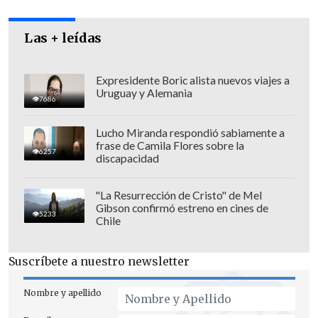
Las + leídas
Expresidente Boric alista nuevos viajes a
Uruguay y Alemania
7686
Lucho Miranda respondió sabiamente a
frase de Camila Flores sobre la
6257
discapacidad
"La Resurrección de Cristo" de Mel
Gibson confirmó estreno en cines de
El homenaje, realizado ayer viernes -
5233
Chile
antes de que la comuna de Recoleta
entrara hoy nuevamente a cuarentena-
Suscríbete a nuestro newsletter
se enmarcó en el crimen que el
27 de
marzo del 2012
le quitó la vida al joven
Nombre y apellido
Daniel Zamudio, quien permaneció en