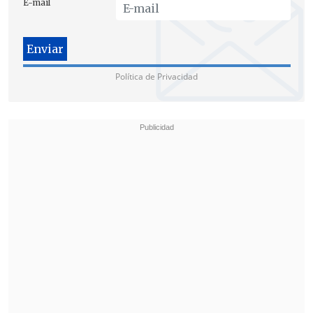
E-mail
coma durante 24 días tras ser torturado
por cuatro sujetos.
Política de Privacidad
"
El país y la sociedad deben conocer y
sensibilizarse sobre la vulnerabilidad