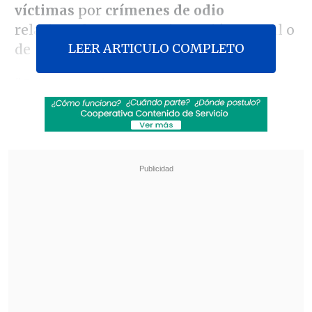
víctimas
por
crímenes de odio
relacionados con su orientación sexual o
LEER ARTICULO COMPLETO
de identidad de género.
"Cada año asistimos a este lugar para
recordar a Daniel Zamudio, en su fecha
de nacimiento, y para homenajear a
todas
las víctimas de la
homofobia y la
transfobia
", relataron los voceros
Javiera
Zúñiga
y
Óscar Rementería
.
Revisa también
Tras exitoso ahorro de energía, la NASA
extendió la vida útil de la Voyager 2
Niña de 11 años murió por hantavirus en
Rengo