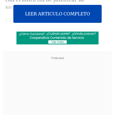
sangrante homofobia".
LEER ARTICULO COMPLETO
La respuesta del Movilh vino tras la
entrevista que sostuvo Van Rysselberghe
con
La Tercera
, donde declaró que "
las
parejas homosexuales tienen mucho
mayores niveles de inestabilidad,
tienen mucho mayores niveles de
violencia,
y se ha visto, además, que
los
niños que viven con parejas
homosexuales también tienen mayores
niveles de ansiedad, de inestabilidad
laboral cuando son adultos
y de una
serie de otros factores que llevan a
pensar que es mejor que vivan con un
referente materno y paterno tradicional".