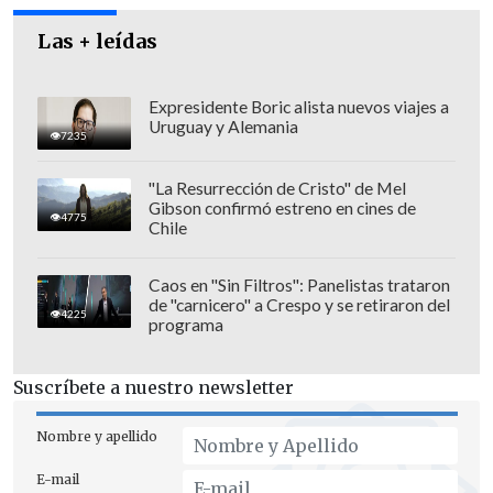
los límites de la ética y la moral, pues no
trepida en llegar al extremo de citar
Las + leídas
investigaciones completamente
desacreditadas, ocultando esta
Expresidente Boric alista nuevos viajes a
Uruguay y Alemania
situación e incluso omitiendo que los
7235
financistas de estos estudios son grupos
"La Resurrección de Cristo" de Mel
religiosos opositores al matrimonio
Gibson confirmó estreno en cines de
4775
igualitario"
.
Chile
Caos en "Sin Filtros": Panelistas trataron
de "carnicero" a Crespo y se retiraron del
4225
programa
Suscríbete a nuestro newsletter
Nombre y apellido
E-mail