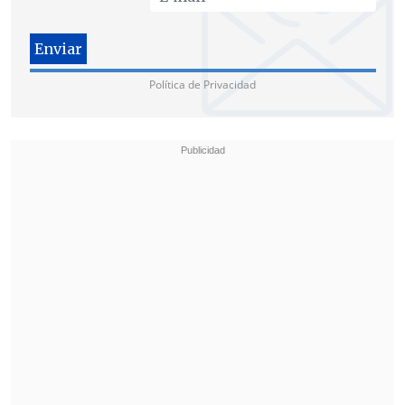
Política de Privacidad
"Lo que la parlamentaria oculta, y que es
deber nuestra informar, así como un
derecho de la sociedad conocer, es que
esa investigación fue rechazada por el
propio Departamento de Sociología de
la Universidad de Texas e incluso
condenada por la Asociación Americana
de Sociología
. Más aún
la investigación
fue financiada por Witherspoon
Institute, un grupo ultracristiano
opuesto al matrimonio igualitario y al
aborto
", acusó el movimiento a través de