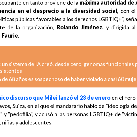
ocupante en tanto proviene de la
máxima autoridad de 
encia en el desprecio a la diversidad social,
con el 
íticas públicas favorables a los derechos LGBTIQ+", señal
te de la organización,
Rolando Jiménez,
y dirigida a
 Faurie
.
: un sistema de IA creó, desde cero, genomas funcionales 
esistentes
a de 68 años es sospechoso de haber violado a casi 60 muje
ico discurso que Milei lanzó el 23 de enero
en el Foro
os, Suiza, en el que el mandarario habló de "ideología de
il" y "pedofilia", y acusó a las personas LGBTIQ+ de "victi
 niñas y adolescentes.