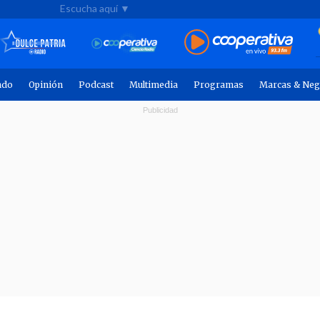
Escucha aquí ▼
ndo
Opinión
Podcast
Multimedia
Programas
Marcas & Neg