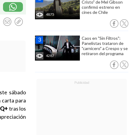
Cristo" de Mel Gibson
confirmó estreno en
cines de Chile
4875
Caos en "Sin Filtros":
Panelistas trataron de
"carnicero" a Crespo y se
retiraron del programa
4287
este sábado
a carta para
IQ+
tras los
apreciación