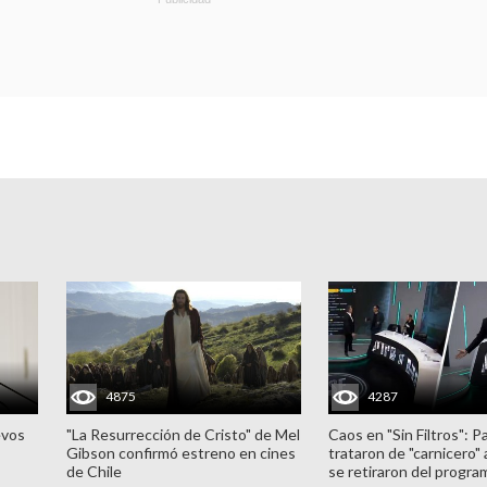
4875
4287
evos
"La Resurrección de Cristo" de Mel
Caos en "Sin Filtros": P
Gibson confirmó estreno en cines
trataron de "carnicero"
de Chile
se retiraron del progra