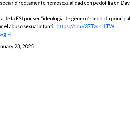
 asociar directamente homosexualidad con pedofilia en Dav
a de la ESI por ser "ideología de género" siendo la principa
 el abuso sexual infantil.
https://t.co/37Tzsk1ITW
dwgI4
anuary 23, 2025