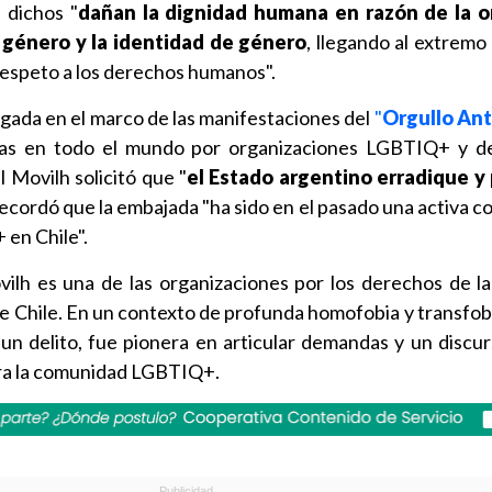
 dichos "
dañan la dignidad humana en razón de la o
e género y la identidad de género
, llegando al extremo 
 respeto a los derechos humanos".
egada en el marco de las manifestaciones del
"
Orgullo Ant
as en todo el mundo por organizaciones LGBTIQ+ y d
 Movilh solicitó que "
el Estado argentino erradique y
 recordó que la embajada "ha sido en el pasado una activa 
en Chile".
ilh es una de las organizaciones por los derechos de la
e Chile. En un contexto de profunda homofobia y transfobi
n delito, fue pionera en articular demandas y un discurs
para la comunidad LGBTIQ+.