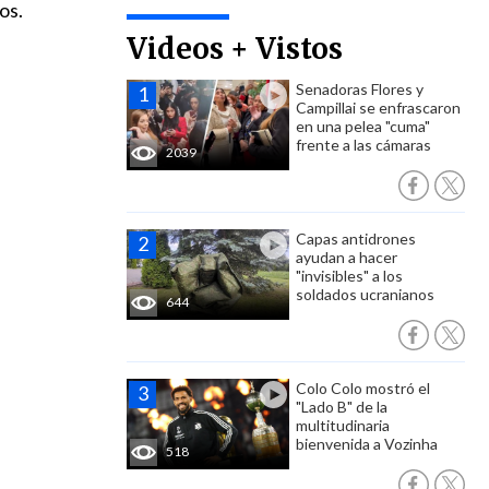
os.
Videos + Vistos
l
Senadoras Flores y
Campillai se enfrascaron
en una pelea "cuma"
frente a las cámaras
2039
Capas antidrones
ayudan a hacer
"invisibles" a los
soldados ucranianos
644
Colo Colo mostró el
"Lado B" de la
multitudinaria
bienvenida a Vozinha
518