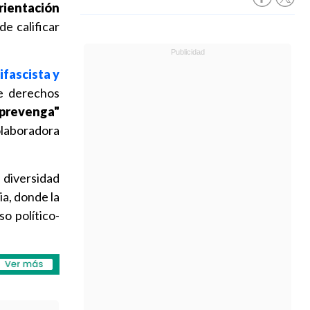
rientación
de calificar
ifascista y
e derechos
 prevenga"
colaboradora
 diversidad
a, donde la
o político-