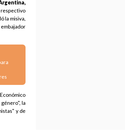
Argentina,
respectivo
ó la misiva,
l embajador
para
res
 Económico
 género", la
mistas" y de