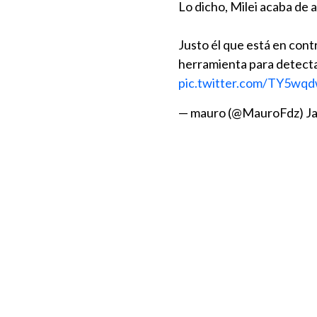
Lo dicho, Milei acaba de
Justo él que está en contr
herramienta para detectar
pic.twitter.com/TY5wq
— mauro (@MauroFdz)
J