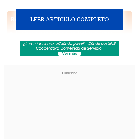
LEER ARTICULO COMPLETO
Revisa también
El cáncer que padece Joe Biden es "muy
doloroso y debilitante", reveló su hijo
Tras exitoso ahorro de energía, la NASA
extendió la vida útil de la Voyager 2
Según informaron los organizadores de
la tercera visita a Chile del líder del Tíbet
-país que se encuentra ocupado por
China, que lo reivindica como un
territorio propio- desde La Moneda les
notificaron que "la agenda de Bachelet
no contempla este tipo de encuentros".