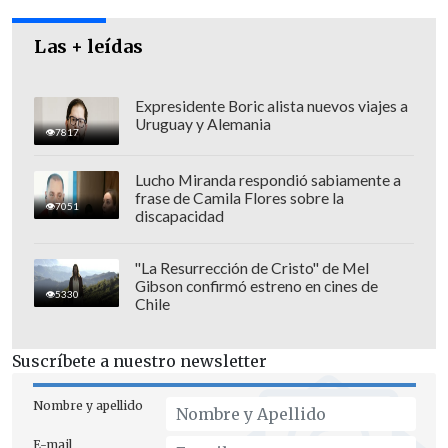
por parte de China, país con el que Chile
firmó un Tratado de Libre Comercio
Las + leídas
(TLC).
Expresidente Boric alista nuevos viajes a
Uruguay y Alemania
7817
Fernando Salinas, encargado de la
Lucho Miranda respondió sabiamente a
organización de la visita, manifestó que
frase de Camila Flores sobre la
7051
discapacidad
"no podemos decir que absolutamente
nada porque no conocemos realmente
"La Resurrección de Cristo" de Mel
las situaciones que hicieron que esto no
Gibson confirmó estreno en cines de
5330
se pudiera concretar".
Chile
Suscríbete a nuestro newsletter
"Tal como lo dice su santidad, él no
Nombre y apellido
quiere en ningún caso alterar ninguna
E-mail