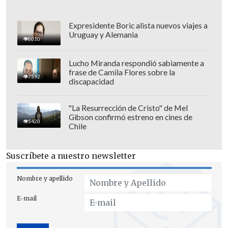
gestión del colegio, situaciones que en
su conjunto, inciden directamente en los
Expresidente Boric alista nuevos viajes a
resultados del aprendizaje. Es clave que
Uruguay y Alemania
8010
cuenten con herramientas efectivas que
promuevan la implementación de
Lucho Miranda respondió sabiamente a
frase de Camila Flores sobre la
estrategias y políticas educativas
7592
discapacidad
considerando la experiencia comparada
de Chile y del mundo.
"La Resurrección de Cristo" de Mel
Gibson confirmó estreno en cines de
5420
"La compleja situación escolar producto
Chile
del Covid 19 deja expuesta la necesidad
de revisar las estrategias metodológicas
Suscríbete a nuestro newsletter
que empleamos,
poniendo al centro de la
Nombre y apellido
preocupación a las y los estudiantes, su
estado emocional, físico y por supuesto,
E-mail
sus posibilidades de aprendizaje",
aseguró
Evelyn Cordero
, presidenta de la