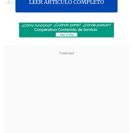
LEER ARTICULO COMPLETO
detrás de una pantalla.
De hecho, el sistema educacional
enfrenta situaciones académicas
diversas y muchas de ellas adversas,
donde cada docente ha sido desafiado
para desplegar todas sus habilidades de
enseñanza en un escenario poco
conocido y muchas veces temido, pero
donde es posible ver una oportunidad
para implementar estrategias
innovadoras que permitan aproximar de
mejor forma el aprendizaje en las clases,
presenciales, virtuales o en otras
modalidades a distancia.