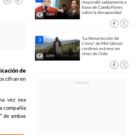
respondió sabiamente a
frase de Camila Flores
sobre la discapacidad
7499
"La Resurrección de
Cristo" de Mel Gibson
confirmó estreno en
cines de Chile
5397
licación de
s cifran en
na vez sea
la compañía
a" de ambas