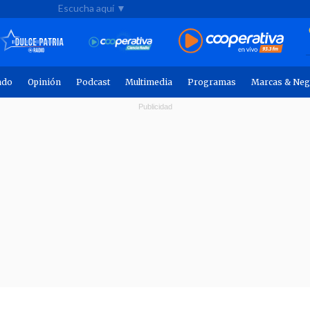
Escucha aquí ▼
ndo
Opinión
Podcast
Multimedia
Programas
Marcas & Neg