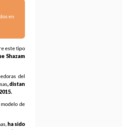
ados en
e este tipo
que Shazam
cedoras del
esas
, distan
2015.
n modelo de
mas,
ha sido