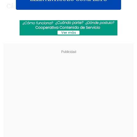
Cámara de Comercio de Santiago (CCS).
Revisa también
Revolución científica: un sistema de IA creó,
desde cero, genomas funcionales para
combatir bacterias resistentes
"GTA VI" llega a Netflix con inesperado
anuncio
Por otro lado, los sitios web de las
empresas participantes
recibieron más
de 100 millones de visitas
.
Según la CCS, las cifras superaron
altamente las expectativas, ya que en