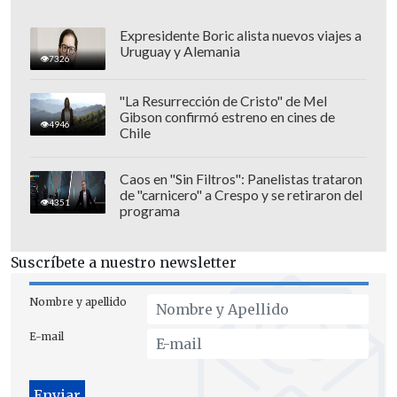
importancia que ha adquirido esta fecha
para el desempeño del sector, se ajustará
Expresidente Boric alista nuevos viajes a
al alza su proyección de ventas del
Uruguay y Alemania
7326
comercio electrónico para 2017, desde
US$ 3.700 millones a cerca de US$ 4.000
"La Resurrección de Cristo" de Mel
Gibson confirmó estreno en cines de
millones".
4946
Chile
Caos en "Sin Filtros": Panelistas trataron
de "carnicero" a Crespo y se retiraron del
4351
programa
Suscríbete a nuestro newsletter
Nombre y apellido
E-mail