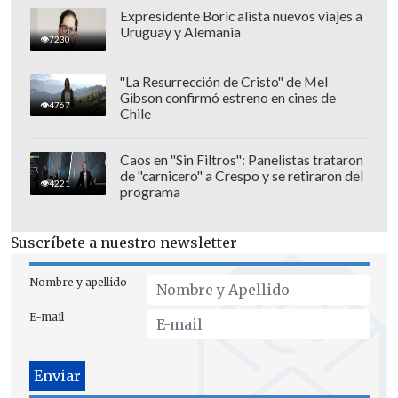
grandes, repetidos y los que la aplicación
Expresidente Boric alista nuevos viajes a
considera basura. Otra función es que
Uruguay y Alemania
7230
permite transferir imágenes, videos,
audio y documentos
con usuarios que
"La Resurrección de Cristo" de Mel
Gibson confirmó estreno en cines de
estén cerca.
4767
Chile
Lo que sí, es que todavía es una versión
Caos en "Sin Filtros": Panelistas trataron
de prueba que
puede ser inestable y
de "carnicero" a Crespo y se retiraron del
4221
programa
arrojar errores
. Lo mejor es que ya no
será necesario instalar aplicaciones
Suscríbete a nuestro newsletter
como CleanMaster y otros programas
que pueden resultar peores que la
Nombre y apellido
solución.
E-mail