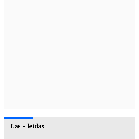
duplicados.
Todo se hace fácilmente, con un toque.
Las + leídas
También aconseja eliminar documentos