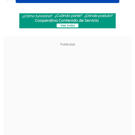
descargar desde la tienda Google Play
.
Revisa también
Revolución científica: un sistema de IA creó,
desde cero, genomas funcionales para
combatir bacterias resistentes
"GTA VI" llega a Netflix con inesperado
anuncio
La instalamos y lo primero que hace es
informar cuánto espacio le queda
disponible al teléfono. Posteriormente,
recomienda buenas acciones para ganar
memoria. Por ejemplo, nos recomendó
borrar archivos de WhatsApp y