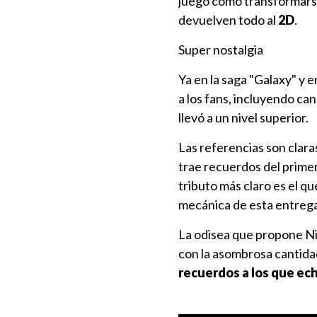
juego como transformarse
devuelven todo al
2D
.
Super nostalgia
Ya en la saga "Galaxy" y
a los fans, incluyendo ca
llevó a un nivel superior.
Las referencias son clara
trae recuerdos del prime
tributo más claro es el qu
mecánica de esta entrega
La odisea que propone Ni
con la asombrosa cantidad
recuerdos a los que ec