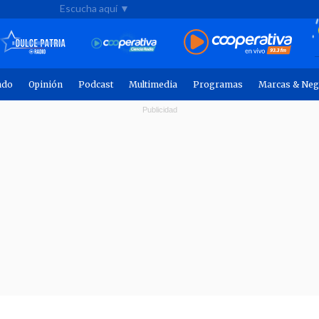
Escucha aquí ▼
ndo
Opinión
Podcast
Multimedia
Programas
Marcas & Neg