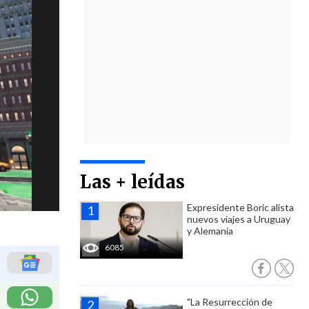
Las + leídas
Expresidente Boric alista
nuevos viajes a Uruguay
y Alemania
6085
"La Resurrección de