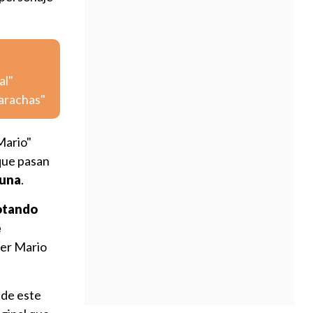
al"
carachas"
"Mario"
que pasan
luna
.
otando
e
per Mario
 de este