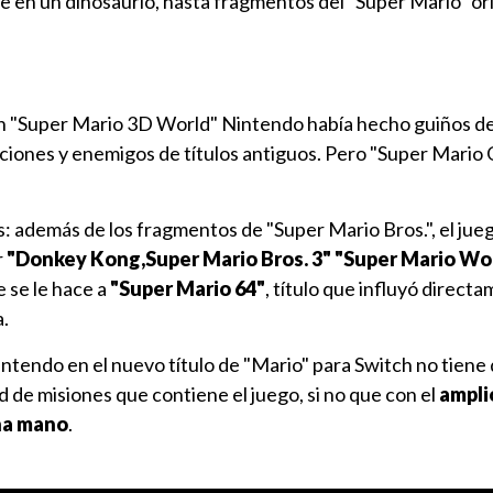
 en un dinosaurio, hasta fragmentos del "Super Mario" ori
 en "Super Mario 3D World" Nintendo había hecho guiños de
nciones y enemigos de títulos antiguos. Pero "Super Mario
s: además de los fragmentos de "Super Mario Bros.", el ju
r
"Donkey Kong,Super Mario Bros. 3" "Super Mario Wo
e se le hace a
"Super Mario 64"
, título que influyó directa
.
ntendo en el nuevo título de "Mario" para Switch no tiene
 de misiones que contiene el juego, si no que con el
ampli
ha mano
.