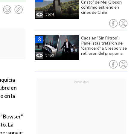
Cristo" de Mel Gibson
confirmó estreno en
cines de Chile
3674
Caos en "Sin Filtros":
Panelistas trataron de
"carnicero" a Crespo y se
retiraron del programa
3460
anquicia
tubre en
e en la
o "Bowser"
nto. La
 personaje