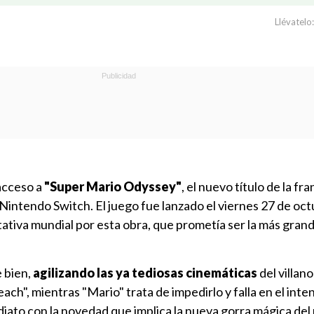
Llévatelo:
acceso a
"Super Mario Odyssey"
, el nuevo título de la fr
 Nintendo Switch. El juego fue lanzado el viernes 27 de oc
tiva mundial por esta obra, que prometía ser la más grand
 bien,
agilizando las ya tediosas cinemáticas
del villan
ach", mientras "Mario" trata de impedirlo y falla en el inte
iato con la novedad que implica la nueva gorra mágica del