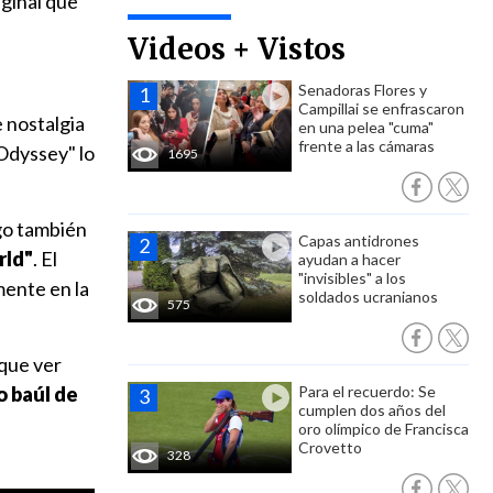
ginal que
Videos + Vistos
Senadoras Flores y
Campillai se enfrascaron
 nostalgia
en una pelea "cuma"
frente a las cámaras
 Odyssey" lo
1695
ego también
Capas antidrones
rld"
. El
ayudan a hacer
"invisibles" a los
mente en la
soldados ucranianos
575
 que ver
o baúl de
Para el recuerdo: Se
cumplen dos años del
oro olímpico de Francisca
Crovetto
328