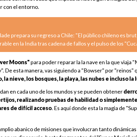
r con el entorno.
de prepara su regreso a Chile: "El público chileno es brut
ble en la India tras cadena de fallos y el pulso de los "Cu
wer Moons"
para poder reparar la la nave en la que viaja 
. De esta manera, vas siguiendo a "Bowser" por "reinos" 
, la nieve, los bosques, la playa, las nubes e incluso la 
an en cada uno de los mundos y se pueden obtener
derr
rtijos, realizando pruebas de habilidad o simplement
es de difícil acceso
. Es aquí donde esta la magia de "Su
amplio abanico de misiones que involucran tanto dinámicas