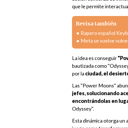
que le permite interactua
Revisa también
Rapero español Keybla
Meta se vuelve vulnera
La idea es conseguir
"Po
bautizada como "Odyssey"
por la
ciudad, el desierto
Las "Power Moons" abund
jefes, solucionando ace
encontrándolas en lugar
Odyssey".
Esta dinámica otorga un 