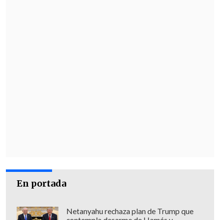
necesitaba el visto bueno del ministro de
Justicia de turno, en este caso Goldsmith.
De los tres socios detenidos con Dotcom,
en 2023
Mathias Ortmann y Bram van
der Kolk
fueron
condenados a más de
dos años de prisión
tras declararse
culpables y así evitar la extradición;
mientras que
Finn Batato falleció de
cáncer en 2022.
En portada
Netanyahu rechaza plan de Trump que
contempla desarme de Hamás y