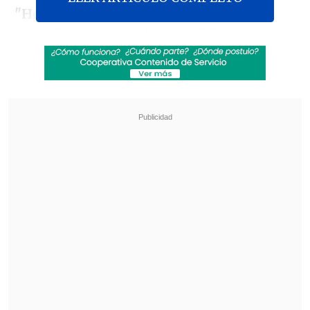
"He considerado toda la información
cuidadosamente y he decidido que
Dotcom debe ser entregado a EE.UU.
para ser juzgado"
, dijo hoy Goldsmith,
según un comunicado enviado hoy a
EFE
por el Ministerio de Justicia neozelandés.
Revisa también
SuperGeek en Cooperativa: El trabajo en
terreno de Entel en ayuda a damnificados en
Islón
OpenAI paraliza su nuevo modelo Astra: es un
riesgo de ciberseguridad
La decisión pone fin a
la larga lucha de