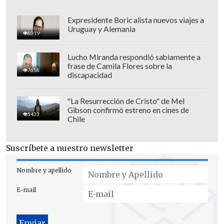
lavado de dinero y fraude electrónico.
Expresidente Boric alista nuevos viajes a
Uruguay y Alemania
8019
Lucho Miranda respondió sabiamente a
frase de Camila Flores sobre la
7658
discapacidad
"La Resurrección de Cristo" de Mel
Gibson confirmó estreno en cines de
5433
Chile
Suscríbete a nuestro newsletter
Nombre y apellido
El fundador del clausurado Megaupload,
E-mail
de 50 años y quien vive en Nueva
Zelanda desde 2010, tiene
"un breve