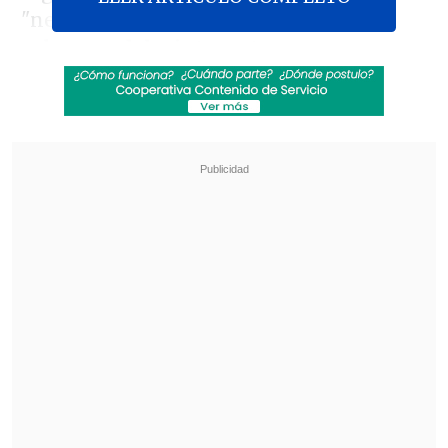
"neutralidad de la red", que
salvaguardaba internet como un
servicio público de libre e igual acceso.
Revisa también
OpenAI paraliza su nuevo modelo Astra: es un
riesgo de ciberseguridad
Revolución científica: un sistema de IA creó,
desde cero, genomas funcionales para
combatir bacterias resistentes
Dirigida por Ajit Pai, La Comisión tomó
la decisión por tres votos a favor y dos en
contra -los demócratas- de poner fin a la
regulación que impulsó en 2014 el