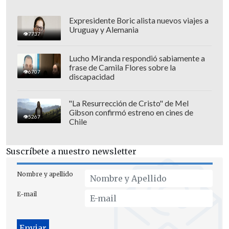
Expresidente Boric alista nuevos viajes a
Uruguay y Alemania
7737
Este principio, que buscaba garantizar el
libre acceso en igualdad de condiciones
Lucho Miranda respondió sabiamente a
frase de Camila Flores sobre la
al servicio de la red, fue hoy eliminado
6707
discapacidad
entre
múltiples protestas por parte de
demócratas, asociaciones de
"La Resurrección de Cristo" de Mel
Gibson confirmó estreno en cines de
consumidores
y algunas voces entre las
5267
Chile
filas republicanas.
Suscríbete a nuestro newsletter
¿Qué significa el fin de la neutralidad?
Nombre y apellido
En el momento en el que la regulación
comience a aplicarse,
las compañías
E-mail
proveedoras de internet podrán decidir
qué portales bloquear o ralentizar
,