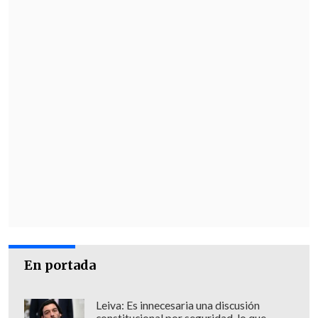
Las responsables de la oposición
incidieron en la necesidad de retrasar el
voto hasta que se investigue el masivo
registro de comentarios a la propuesta de
la Comisión, 22 millones en total, de los
que al menos dos millones habrían sido
realizados desde perfiles falsos, según
denunció el fiscal general de Nueva York,
Eric Schneiderman.
El voto
tuvo que ser suspendido durante
unos minutos por "motivos de
seguridad"
y, paralelamente, se
En portada
registraron manifestaciones contra la
decisión en el exterior de la sede del
Leiva: Es innecesaria una discusión
regulador en Washington.
constitucional por seguridad, lo que