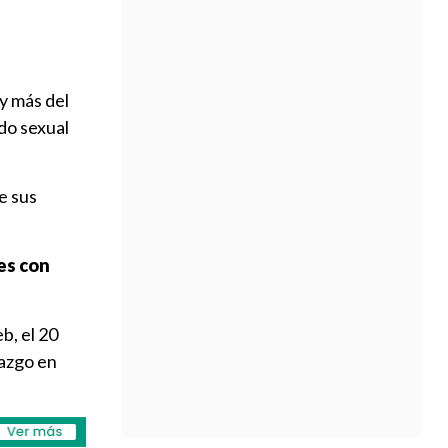
y más del
do sexual
e sus
es con
b, el 20
lazgo en