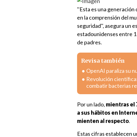
''Esta es una generación 
en la comprensión del mu
seguridad'', asegura un e
estadounidenses entre 13 
de padres.
Revisa también
OpenAI paraliza su n
Revolución científica
combatir bacterias r
Por un lado,
mientras el
a sus hábitos en Intern
mienten al respecto
.
Estas cifras establecen u