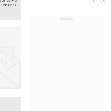
sto" de Mel
o en cines