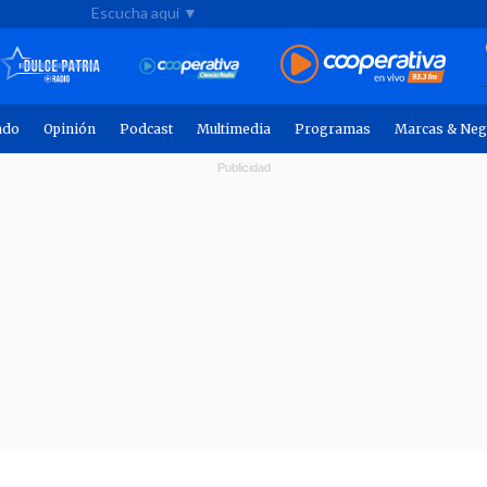
Escucha aquí ▼
ndo
Opinión
Podcast
Multimedia
Programas
Marcas & Neg