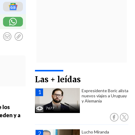
Las + leídas
Expresidente Boric alista
nuevos viajes a Uruguay
y Alemania
 los
7677
eden y a
Lucho Miranda