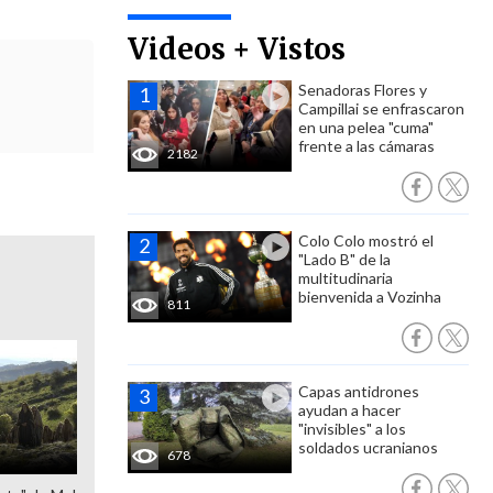
Videos + Vistos
Senadoras Flores y
Campillai se enfrascaron
en una pelea "cuma"
frente a las cámaras
2182
Colo Colo mostró el
"Lado B" de la
multitudinaria
bienvenida a Vozinha
811
Capas antidrones
ayudan a hacer
"invisibles" a los
soldados ucranianos
678