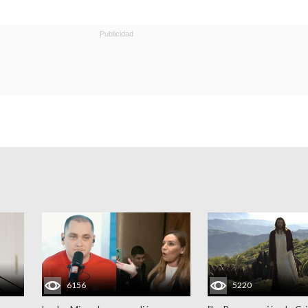
6156
5220