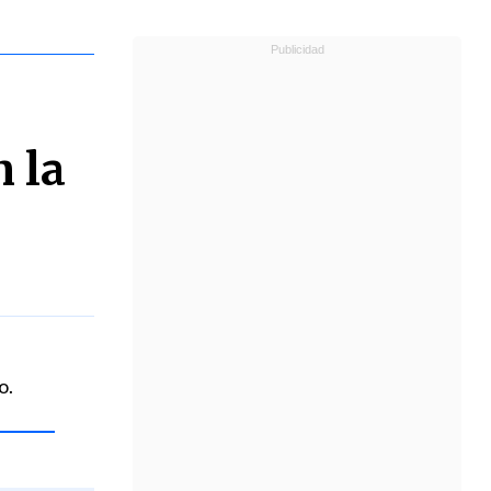
n la
o.