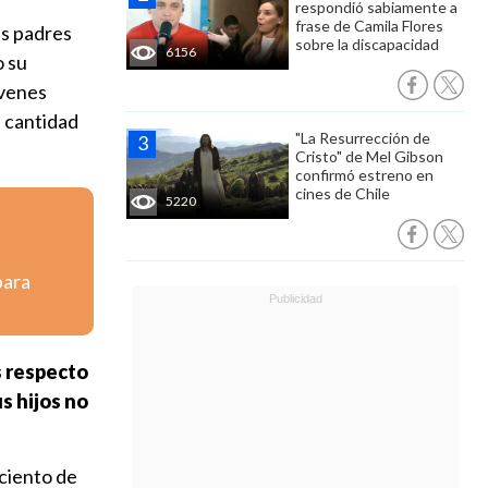
respondió sabiamente a
frase de Camila Flores
us padres
sobre la discapacidad
6156
o su
óvenes
a cantidad
"La Resurrección de
Cristo" de Mel Gibson
confirmó estreno en
cines de Chile
5220
para
s respecto
s hijos no
 ciento de