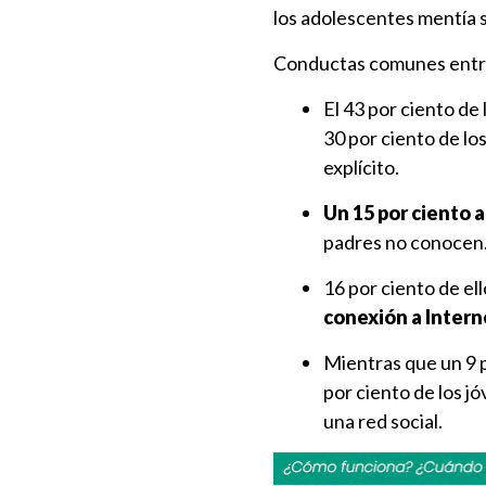
los adolescentes mentía 
Conductas comunes entre
El 43 por ciento de
30 por ciento de lo
explícito.
Un 15 por ciento 
padres no conocen
16 por ciento de el
conexión a Intern
Mientras que un 9 po
por ciento de los j
una red social.