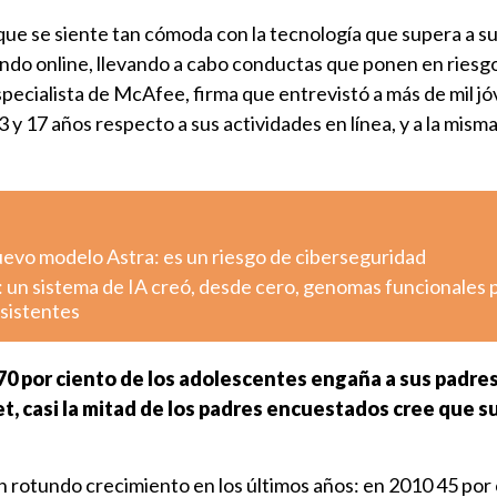
que se siente tan cómoda con la tecnología que supera a s
ndo online, llevando a cabo conductas que ponen en riesg
specialista de McAfee, firma que entrevistó a más de mil j
y 17 años respecto a sus actividades en línea, y a la mism
uevo modelo Astra: es un riesgo de ciberseguridad
: un sistema de IA creó, desde cero, genomas funcionales 
esistentes
 70 por ciento de los adolescentes engaña a sus padre
et, casi la mitad de los padres encuestados cree que su
n rotundo crecimiento en los últimos años: en 2010 45 por