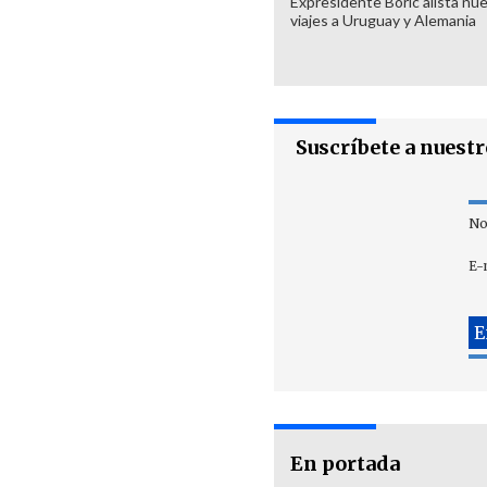
Expresidente Boric alista nu
viajes a Uruguay y Alemania
Suscríbete a nuest
No
E-
En portada