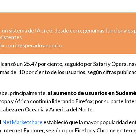
: un sistema de IA creó, desde cero, genomas funcionales 
esistentes
lix con inesperado anuncio
alcanzó un 25,47 por ciento, seguido por Safari y Opera, 
 más del 10 por ciento de los usuarios, según cifras publica
ebe, principalmente,
al aumento de usuarios en Sudamé
opa y África continúa liderando Firefox; por su parte Inte
a cabeza en Oceanía y America del Norte.
l
NetMarketshare
estableció que la mayor popularidad en
 Internet Explorer, seguido por Firefox y Chrome en terce