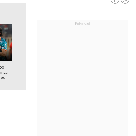
mbo
anza
tes