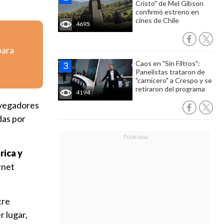
Cristo" de Mel Gibson
confirmó estreno en
cines de Chile
4695
para
Caos en "Sin Filtros":
Panelistas trataron de
"carnicero" a Crespo y se
retiraron del programa
4194
navegadores
das por
rica y
rnet
tre
r lugar,