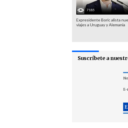
7185
Expresidente Boric alista nu
viajes a Uruguay y Alemania
Suscríbete a nuest
No
E-