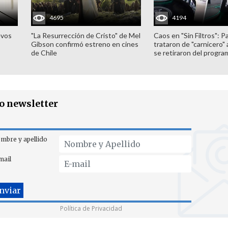
4695
4194
evos
"La Resurrección de Cristo" de Mel
Caos en "Sin Filtros": P
Gibson confirmó estreno en cines
trataron de "carnicero"
de Chile
se retiraron del progra
ro newsletter
mbre y apellido
mail
Política de Privacidad