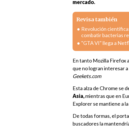
mercado.
Revisa también
Revolución científica
combatir bacterias r
"GTA VI" llega a Netf
En tanto Mozilla Firefox 
que no logran interesar a
Geekets.com
Esta alza de Chrome se d
Asia,
mientras que en Eur
Explorer se mantiene a l
De todas formas, el porta
buscadores la mantendría