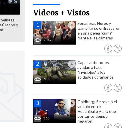
Videos + Vistos
anelistas
Senadoras Flores y
 a Crespo y
Campillai se enfrascaron
ma
en una pelea "cuma"
frente a las cámaras
2017
Capas antidrones
ayudan a hacer
"invisibles" a los
soldados ucranianos
638
Goldberg: Se reveló el
vínculo entre
Huachipato y la U que
por tanto tiempo
368
negaron