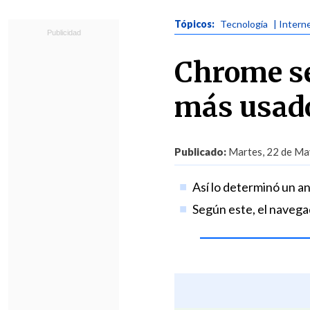
Tópicos:
Tecnología
| Intern
Chrome se
más usado
Publicado:
Martes, 22 de Ma
Así lo determinó un aná
Según este, el navega