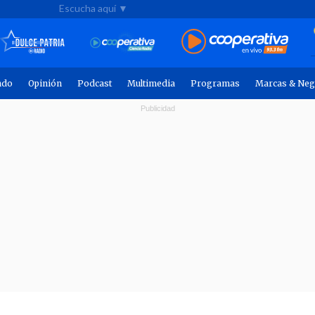
Escucha aquí ▼
ndo
Opinión
Podcast
Multimedia
Programas
Marcas & Neg