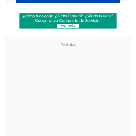
bot o que no te robaron la cuenta.
Revisa también
Rapero español Keyblade prepara su regreso
a Chile: "El público chileno es brutal"
Meta se vuelve vulnerable en la India tras
cadena de fallos y el pulso de los "Cucarachas"
"Cuando nos envíes una foto, la
comprobaremos y después la borraremos
permanentemente de nuestros
servidores", señala el mensaje, que ha
sido compartido en redes sociales por
algunos de los usuarios que lo han