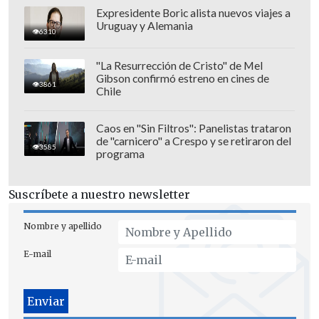
Expresidente Boric alista nuevos viajes a
Uruguay y Alemania
6310
"La Resurrección de Cristo" de Mel
Gibson confirmó estreno en cines de
3861
Chile
Caos en "Sin Filtros": Panelistas trataron
de "carnicero" a Crespo y se retiraron del
El proceso es automático y, para
3585
programa
determinar si la cuenta corresponde al
usuario, solo
comprueba que la
Suscríbete a nuestro newsletter
fotografía sea única en la web
.
Nombre y apellido
E-mail