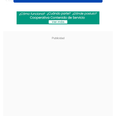
fiabilidad (32%). Ambas dejan muy atrás a
Twitter, con apenas un 14%.
Revisa también
Rapero español Keyblade prepara su regreso
a Chile: "El público chileno es brutal"
Meta se vuelve vulnerable en la India tras
cadena de fallos y el pulso de los "Cucarachas"
Respecto a la confianza en los medios y
plataformas,
la radio (62%) vuelve a
ubicarse en primer lugar
, seguida por la
televisión abierta con 55%, TV cable con
52%, los diarios con 45% y los diarios y