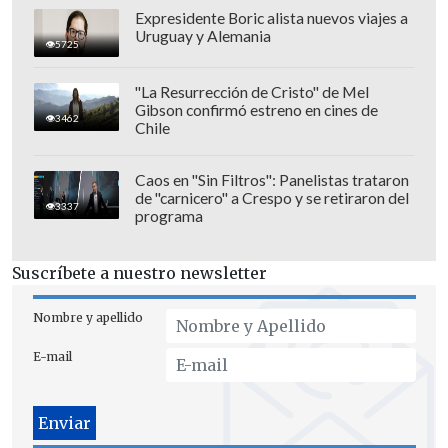
Expresidente Boric alista nuevos viajes a
Uruguay y Alemania
5725
"La Resurrección de Cristo" de Mel
Más atrás le siguen la TV por cable (55%),
Gibson confirmó estreno en cines de
3462
Facebook (48%), las radios (45%), los
Chile
diarios y portales online (32%), los
diarios impresos (21%), Twitter (10%) y
Caos en "Sin Filtros": Panelistas trataron
de "carnicero" a Crespo y se retiraron del
las revistas (9%).
3337
programa
Suscríbete a nuestro newsletter
Nombre y apellido
E-mail