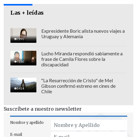
Las + leídas
Expresidente Boric alista nuevos viajes a
Uruguay y Alemania
7993
Lucho Miranda respondió sabiamente a
frase de Camila Flores sobre la
"Se la dejé y me fui cagado de la risa. Lo
7550
discapacidad
subí a Twitter y se empezó a viralizar
heavy. Me sentí como Taylor Swift. De
"La Resurrección de Cristo" de Mel
Gibson confirmó estreno en cines de
haber sabido que se iba viralizar, lo
5414
Chile
hubiese escrito con mi letra bonita y sin
garabatos, pero bueno. Me puse a
Suscríbete a nuestro newsletter
bromear con gente, y empecé a hacer el
parte real, le hice una tapa, lo llevé a
Nombre y apellido
una imprenta, y bueno, me los entregan
E-mail