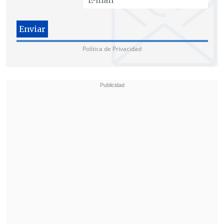
mañana
", dijo el justiciero
urbano,
Gabriel Ebensperger
-alias Gay
Gigante- a
Pousta
.
Política de Privacidad