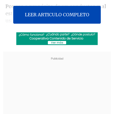
Por eso a propósito de un conductor mal
estacionado –sobre la acera- este
LEER ARTICULO COMPLETO
usuario decidió dejarle al conductor un
"parte ético- moral" por su infracción,
dado que estacionarse sobre la vereda y
bloquear el paso puede conllevar una
multa entre 0,5 y 1,5 UTM (entre 23 mil y
70 mil pesos con la UTM de octubre).
Revisa también
SuperGeek en Cooperativa: El trabajo en
terreno de Entel en ayuda a damnificados en
Islón
OpenAI paraliza su nuevo modelo Astra: es un
riesgo de ciberseguridad