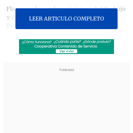
Flanqueado por las ministras del Trabajo
y del Servicio Nacional de la Mujer -
LEER ARTICULO COMPLETO
Evelyn Matthei y Carolina Schmidt,
respectivamente-, el Mandatario
confirmó la extensión del beneficio
hasta seis meses el postnatal con un
subsidio mensual de hasta 30 UF, que no
será modificado, indicó.
Revisa también
Colombiano fue asesinado a balazos en un cité
de La Cisterna
Kast arribó a Colombia para asistir a la
asunción de Abelardo de la Espriella