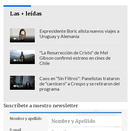
los trabajadores y los derechos de las
Las + leídas
madres", dijo.
Expresidente Boric alista nuevos viajes a
Uruguay y Alemania
7239
"La Resurrección de Cristo" de Mel
Gibson confirmó estreno en cines de
4785
Chile
Caos en "Sin Filtros": Panelistas trataron
de "carnicero" a Crespo y se retiraron del
4236
programa
Suscríbete a nuestro newsletter
El Mandatario señaló además que
Nombre y apellido
"mañana viernes 11 de marzo, en que
E-mail