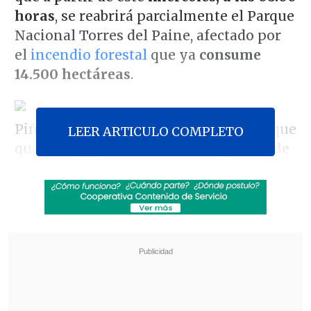
horas
, se reabrirá parcialmente el Parque
Nacional Torres del Paine, afectado por
el
incendio forestal
que ya
consume
14.500 hectáreas
.
Piñera informó que "las zonas del parque
LEER ARTICULO COMPLETO
que van a quedar habilitadas,
a partir de
los accesos de Laguna Marga y Laguna
Azul
, son el
circuito Torres y el circuito
del Valle del Ascencio
, y también la
zona
de los campamentos
de Pueblo, Serón,
Dickson y Los Perros, al igual como la
zona de la Laguna Azul"
.
Revisa también