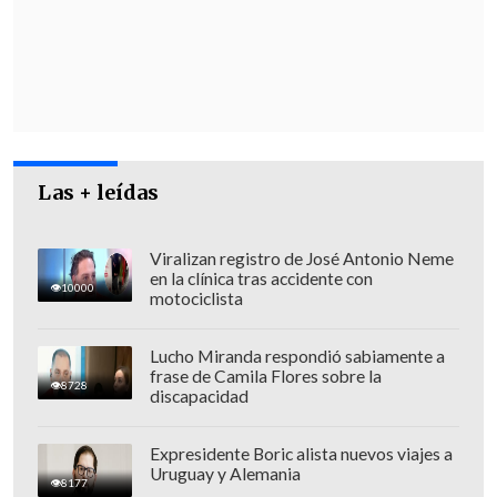
Piñera agregó que "
el pueblo Serrano va
a quedar plenamente accesible y
habilitado
para que siga prestando sus
servicios tanto hoteleros como logísticos
al buen funcionamiento del parque".
Las + leídas
Viralizan registro de José Antonio Neme
en la clínica tras accidente con
10000
motociclista
Lucho Miranda respondió sabiamente a
frase de Camila Flores sobre la
8728
discapacidad
Expresidente Boric alista nuevos viajes a
Uruguay y Alemania
8177