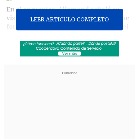
En el encuentro, Allamand señaló su
visión sobre la Comisión de Familia que
LEER ARTICULO COMPLETO
formó su partido, señalando que "yo leí
en el diario que se había formado esta
Comisión de Familia, no existía hasta el
día de ayer, me parece muy bien que se
forme, y yo voy a ir a dar mis opiniones
al interior de esa Comisión".
Revisa también
Leiva: Es innecesaria una discusión
constitucional por seguridad, lo que quieren es
polarizar
Camioneros piden al Gobierno construir túnel
con Argentina ante estancamiento en Los