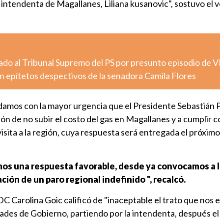
a intendenta de Magallanes, Liliana kusanovic", sostuvo el 
vado al Tribunal Supremo del PS por presunto episodio de V
n epítetos despectivos de la senadora Camila Flores
amos con la mayor urgencia que el Presidente Sebastián 
ón de no subir el costo del gas en Magallanes y a cumplir c
sita a la región, cuya respuesta será entregada el próximo
os una respuesta favorable, desde ya convocamos a l
ación de un paro regional indefinido ", recalcó.
 DC Carolina Goic calificó de "inaceptable el trato que nos
idades de Gobierno, partiendo por la intendenta, después el