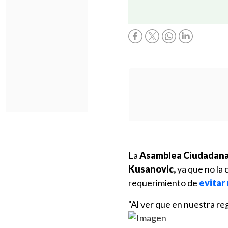
La
Asamblea Ciudadana d
Kusanovic,
ya que no la 
requerimiento de
evitar 
"Al ver que en nues
tra re