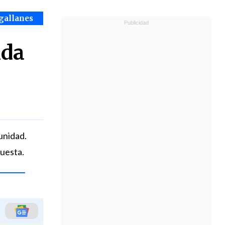
gallanes
ida
unidad.
puesta.