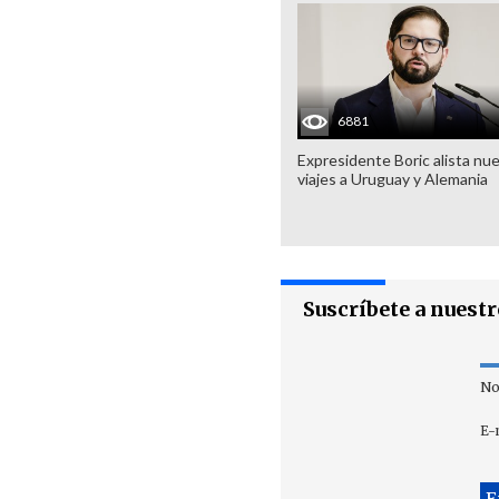
6881
Expresidente Boric alista nu
viajes a Uruguay y Alemania
Suscríbete a nuest
No
E-