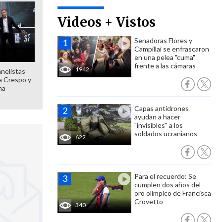
Videos + Vistos
Senadoras Flores y
Campillai se enfrascaron
en una pelea "cuma"
frente a las cámaras
1942
anelistas
 a Crespo y
ma
Capas antidrones
ayudan a hacer
"invisibles" a los
soldados ucranianos
622
Para el recuerdo: Se
cumplen dos años del
oro olímpico de Francisca
Crovetto
340