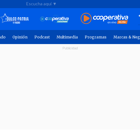
Escucha aquí ▼
ndo
Opinión
Podcast
Multimedia
Programas
Marcas & Neg