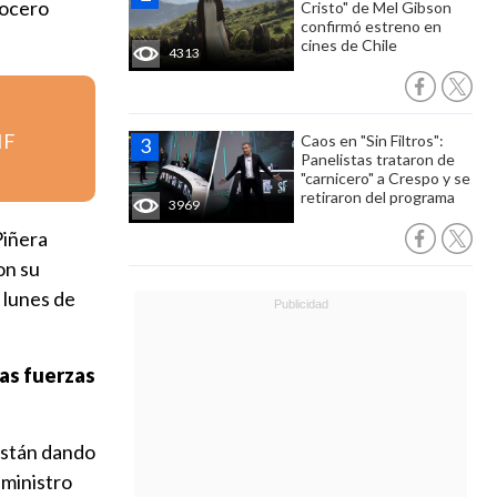
vocero
Cristo" de Mel Gibson
confirmó estreno en
cines de Chile
4313
IF
Caos en "Sin Filtros":
Panelistas trataron de
"carnicero" a Crespo y se
retiraron del programa
3969
Piñera
on su
 lunes de
as fuerzas
 están dando
 ministro