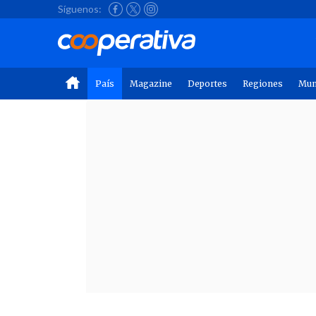
Síguenos:
País
Magazine
Deportes
Regiones
Mu