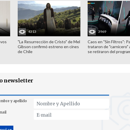
4313
3969
evos
"La Resurrección de Cristo" de Mel
Caos en "Sin Filtros": P
Gibson confirmó estreno en cines
trataron de "carnicero"
de Chile
se retiraron del progra
ro newsletter
mbre y apellido
mail