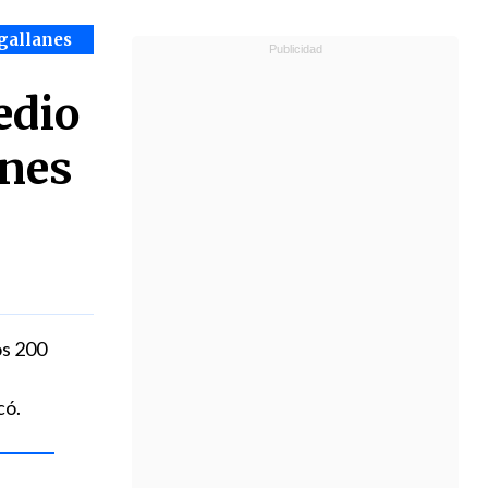
gallanes
edio
anes
os 200
có.