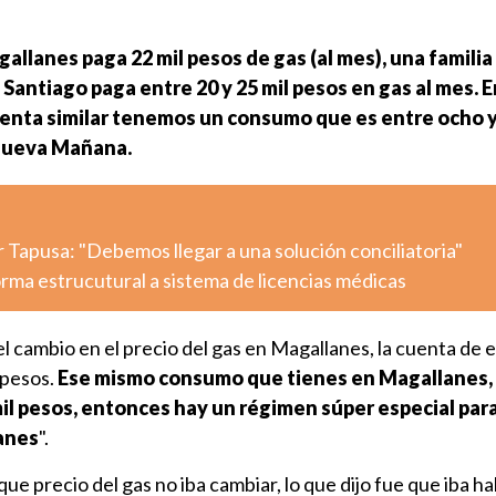
gallanes paga 22 mil pesos de gas (al mes), una familia
Santiago paga entre 20 y 25 mil pesos en gas al mes. E
enta similar tenemos un consumo que es entre ocho y
ueva Mañana.
r Tapusa: "Debemos llegar a una solución conciliatoria"
ma estrucutural a sistema de licencias médicas
l cambio en el precio del gas en Magallanes, la cuenta de e
 pesos.
Ese mismo consumo que tienes en Magallanes,
il pesos, entonces hay un régimen súper especial para
anes
".
que precio del gas no iba cambiar, lo que dijo fue que iba h