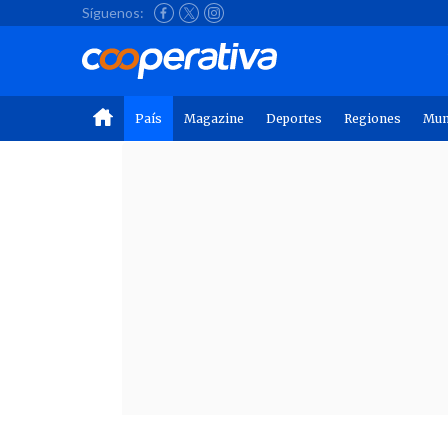
Síguenos:
País
Magazine
Deportes
Regiones
Mu