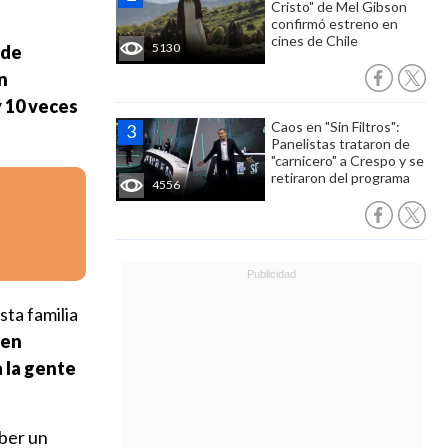
Cristo" de Mel Gibson
confirmó estreno en
cines de Chile
5130
 de
n
 10 veces
Caos en "Sin Filtros":
Panelistas trataron de
"carnicero" a Crespo y se
retiraron del programa
4556
sta familia
 en
 la gente
aber un