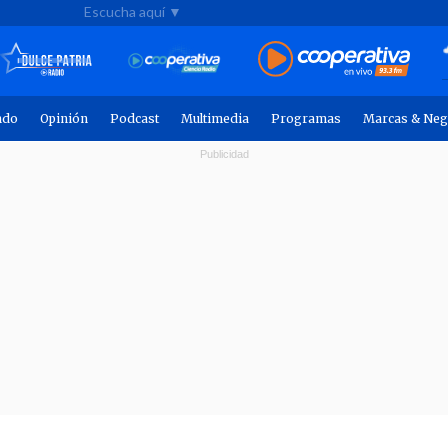
Escucha aquí ▼
ndo
Opinión
Podcast
Multimedia
Programas
Marcas & Neg