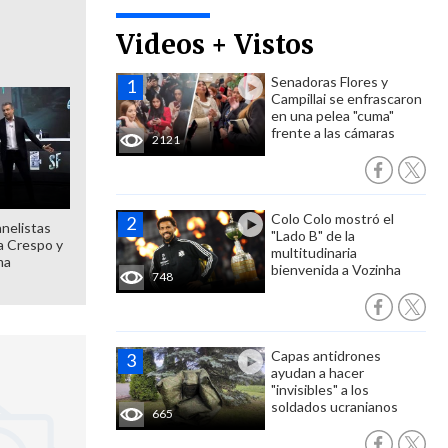
Videos + Vistos
Senadoras Flores y
Campillai se enfrascaron
en una pelea "cuma"
frente a las cámaras
2121
Colo Colo mostró el
anelistas
"Lado B" de la
 a Crespo y
multitudinaria
ma
bienvenida a Vozinha
748
Capas antidrones
ayudan a hacer
"invisibles" a los
soldados ucranianos
665