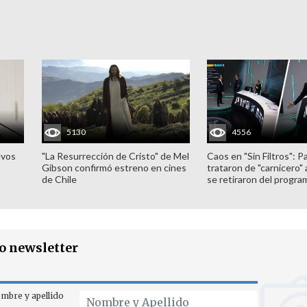
5130
4556
evos
"La Resurrección de Cristo" de Mel
Caos en "Sin Filtros": P
Gibson confirmó estreno en cines
trataron de "carnicero"
de Chile
se retiraron del progra
ro newsletter
mbre y apellido