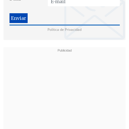
compatriota
Marco Lazaga
quien sólo
tuvo que empujarla para anotar el
empate.
Política de Privacidad
Así se fueron al descanso.
Cobreloa levantó su juego en el segundo tiempo y se
quedó con los tres puntos . (Foto: Photosport)
Llegó la ventaja loína
En la segunda fracción el técnico de los
forasteros dispuso el ingreso de
Esteban
Paredes
por
Rodrigo Meléndez
para
generar más opciones en ofensiva.
La medida pudo surtir efecto cuando en