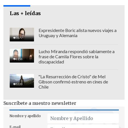
Las + leídas
Expresidente Boric alista nuevos viajes a
Uruguay y Alemania
7677
Lucho Miranda respondió sabiamente a
frase de Camila Flores sobre la
6156
discapacidad
"La Resurrección de Cristo" de Mel
Gibson confirmó estreno en cines de
5220
Chile
Cuando el reloj marcaba 40', el ariete
naranja
Ever Cantero
tomó la esférica en
Suscríbete a nuestro newsletter
tres cuartos de cancha, encaró a la
defensa colocolina y superó a quien le
Nombre y apellido
salió al paso. El paraguayo cedió para su
E-mail