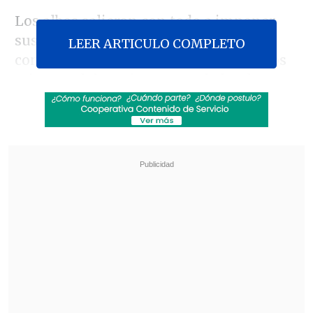
Los albos salieron con todo a imponer
sus términos en el norte y lo
LEER ARTICULO COMPLETO
consiguieron, al menos en los primeros
minutos del cotejo con escaladas de sus
laterales
Roberto Cereceda y José Pedro
Fuenzalida
, además de la movilidad del
volante
Lucas Wilchez.
Revisa también
¿Qué partido será transmitido por TV abierta
en la fecha 18 de la Liga de Primera?
Coquimbo Unido quiere estirar su hegemonía
en el clásico ante La Serena