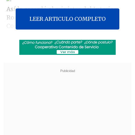
Así lo recordó el ministro del Interior,
Rodrigo Hinzpeter, al presentar al
LEER ARTICULO COMPLETO
Comité Interinstitucional de
Coordinación de Elecciones, liderado por
el director del Servel, Juan Ignacio García,
y el subsecretario del Interior, Rodrigo
Ubilla.
Revisa también
José Antonio Neme protagonizó colisión en
Las Condes
Conductor de aplicación fue baleado en
encerrona en Santiago Centro