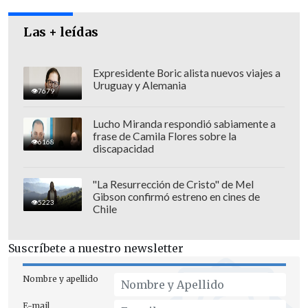
Las + leídas
Expresidente Boric alista nuevos viajes a
Uruguay y Alemania
7679
Lucho Miranda respondió sabiamente a
frase de Camila Flores sobre la
6168
discapacidad
"La Resurrección de Cristo" de Mel
Gibson confirmó estreno en cines de
También se establecerá por primera vez
5223
Chile
una
plantilla braille para que los ciegos
puedan votar con mayores facilidades
.
Suscríbete a nuestro newsletter
Se podrá votar con cédula de identidad o
pasaporte. Y los locales de venta de
Nombre y apellido
alcohol podrán abrir hasta las 5 de la
E-mail