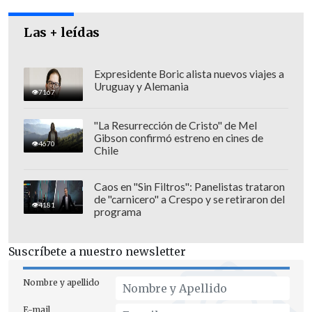
Las + leídas
Expresidente Boric alista nuevos viajes a
Uruguay y Alemania
7167
"La Resurrección de Cristo" de Mel
Gibson confirmó estreno en cines de
4670
Chile
Ahora la Cámara de Diputados deberá
Caos en "Sin Filtros": Panelistas trataron
de "carnicero" a Crespo y se retiraron del
notificar oficialmente al Gobierno para
4181
programa
que éste promulgue la reforma
constitucional.
Suscríbete a nuestro newsletter
Nombre y apellido
E-mail