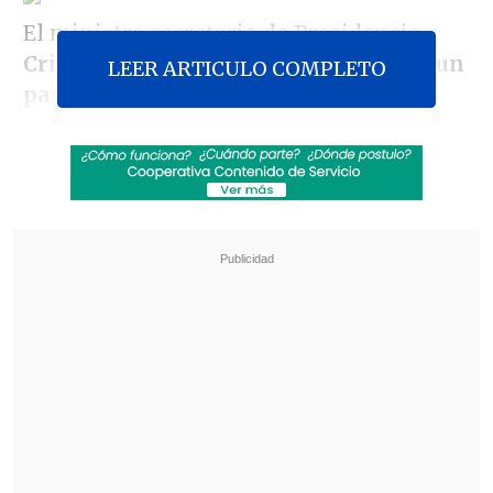
El ministro secretario de Presidencia,
Cristián Larroulet
, manifestó que "
es un
LEER ARTICULO COMPLETO
paso histórico, porque se van a
incorporar a los registros electorales
más de cuatro millones y medio de
personas
".
Revisa también
Colombiano fue asesinado a balazos en un cité
de La Cisterna
Kast arribó a Colombia para asistir a la
asunción de Abelardo de la Espriella
"Además,
es un gran paso en acercar la