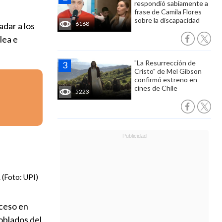
respondió sabiamente a
frase de Camila Flores
sobre la discapacidad
6168
adar a los
lea e
"La Resurrección de
Cristo" de Mel Gibson
confirmó estreno en
cines de Chile
5223
 (Foto: UPI)
oceso en
oblados del