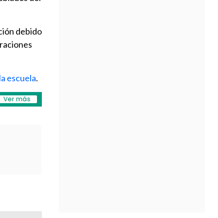
nción debido
traciones
la escuela
.