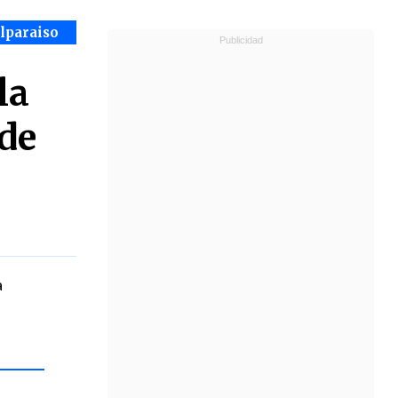
alparaiso
la
 de
a