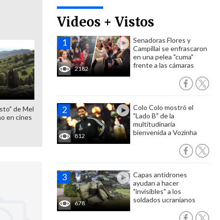
Videos + Vistos
Senadoras Flores y
Campillai se enfrascaron
en una pelea "cuma"
frente a las cámaras
2182
Colo Colo mostró el
sto" de Mel
"Lado B" de la
o en cines
multitudinaria
bienvenida a Vozinha
812
Capas antidrones
ayudan a hacer
"invisibles" a los
soldados ucranianos
678