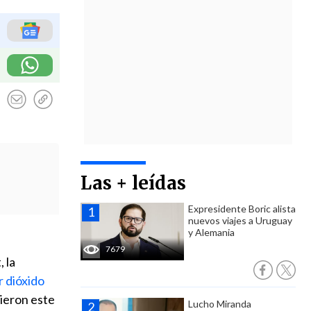
Las + leídas
Expresidente Boric alista
nuevos viajes a Uruguay
y Alemania
7679
 la
r dióxido
rieron este
Lucho Miranda