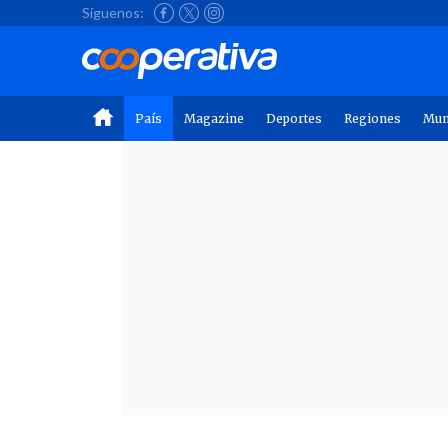
Síguenos:
País
Magazine
Deportes
Regiones
Mu