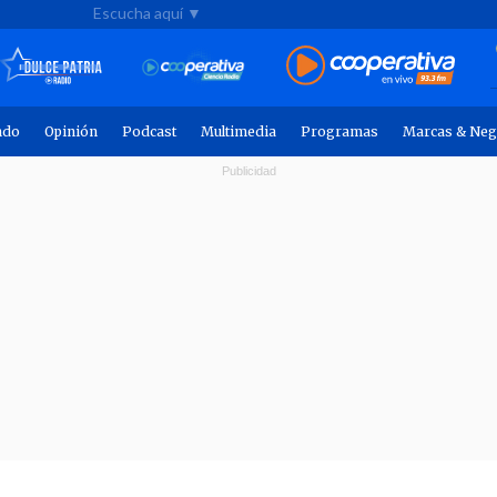
Escucha aquí ▼
ndo
Opinión
Podcast
Multimedia
Programas
Marcas & Neg