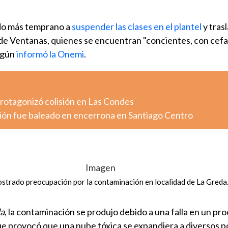
ado más temprano a
suspender las clases en el plantel
y trasl
 de Ventanas, quienes se encuentran "concientes, con cefa
según
informó la Onemi
.
otagonizó colisión en Las Condes
ión fue baleado en encerrona en Santiago Centro
strado preocupación por la contaminación en localidad de La Greda.
da
, la contaminación se produjo debido a una falla en un pr
ue provocó que una nube tóxica se expandiera a diversos p