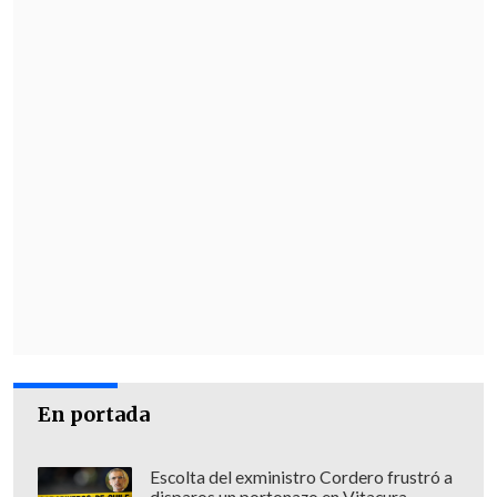
El cierre del acuerdo pone fin a una
situación inusual para la FIFA, ya que
China e India, los dos países más
poblados del mundo, seguían sin
operador confirmado para el Mundial a
menos de un mes del inicio del torneo,
pese a representar conjuntamente el
22,6% del alcance digital global
de la
edición de Catar 2022.
La región semiautónoma de Hong Kong
ya había cerrado esta semana un acuerdo
para la retransmisión del torneo a través
de las plataformas Now TV y Viu TV.
En portada
El Mundial de 2026 se disputará
entre el
Escolta del exministro Cordero frustró a
11 de junio y el 19 de julio en Estados