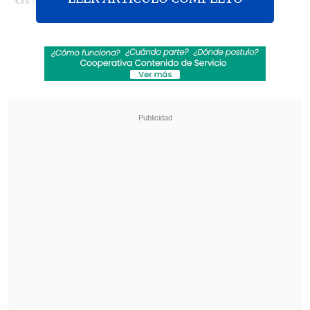
El acuerdo fue anunciado el viernes de
forma conjunta por CMG y la FIFA, que
informaron además de una nueva
alianza de derechos que
incluye también
los Mundiales masculinos de 2030 y los
femeninos de 2027 y 2031.
Revisa también
Rockódromo en Cooperativa: La previa del Día
del Rock Chileno
Ojos que Sí Ven: El rol social de la Funeraria
Hogar de Cristo
Según los términos divulgados, el grupo