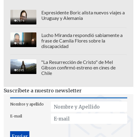
Expresidente Boric alista nuevos viajes a
Uruguay y Alemania
7974
Lucho Miranda respondió sabiamente a
frase de Camila Flores sobre la
7489
discapacidad
"La Resurrección de Cristo" de Mel
Gibson confirmó estreno en cines de
5395
Chile
Durante su estancia, el dirigente se
Suscríbete a nuestro newsletter
reunió con el presidente de la CFA,
Song
Kai
, y visitó el Estadio de los
Nombre y apellido
Trabajadores de Pekín.
E-mail
Según el diario
Pengpai
y otros medios
locales, el acuerdo para el Mundial de