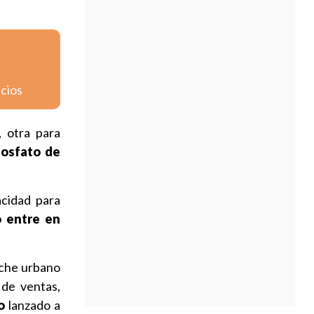
icios
, otra para
 fosfato de
acidad para
o entre en
oche urbano
 de ventas,
o
lanzado a