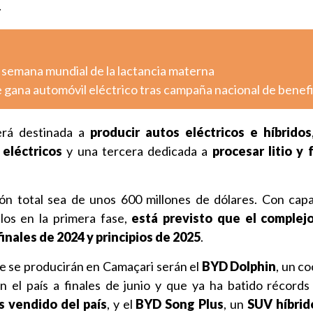
.
 semana mundial de la lactancia materna
 gana automóvil eléctrico tras campaña nacional de benef
erá destinada a
producir autos eléctricos e híbridos
eléctricos
y una tercera dedicada a
procesar litio y
ión total sea de unos 600 millones de dólares. Con cap
los en la primera fase,
está previsto que el complej
nales de 2024 y principios de 2025
.
e se producirán en Camaçari serán el
BYD Dolphin
, un c
n el país a finales de junio y que ya ha batido récords
s vendido del país
, y el
BYD Song Plus
, un
SUV híbrid