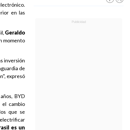
electrónico.
rior en las
il,
Geraldo
 un momento
s inversión
anguardia de
ón", expresó
8 años, BYD
 el cambio
 los que se
electrificar
rasil es un