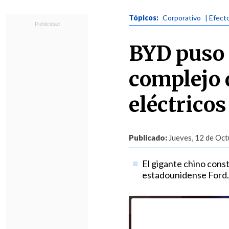
Tópicos:
Corporativo
| Efect
BYD puso 
complejo 
eléctricos
Publicado:
Jueves, 12 de Oct
El gigante chino const
estadounidense Ford.
Foto:
Xinhua