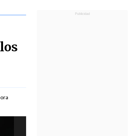
u
los
tora