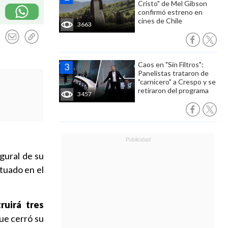
Cristo" de Mel Gibson
confirmó estreno en
cines de Chile
3663
Caos en "Sin Filtros":
Panelistas trataron de
"carnicero" a Crespo y se
retiraron del programa
3457
gural de su
ituado en el
ruirá tres
que cerró su