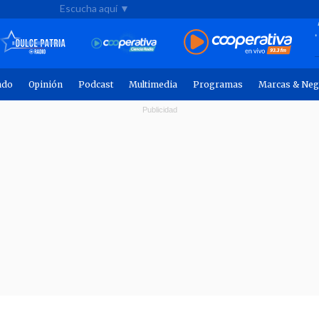
Escucha aquí ▼
ndo
Opinión
Podcast
Multimedia
Programas
Marcas & Neg