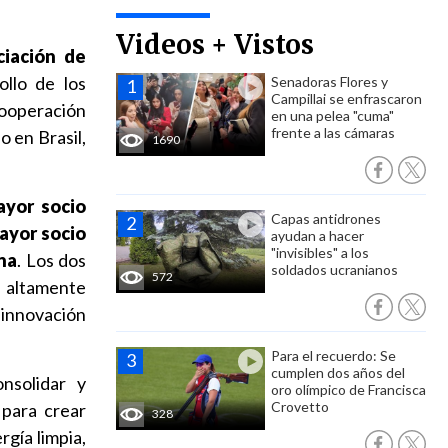
Videos + Vistos
ciación de
ollo de los
Senadoras Flores y
Campillai se enfrascaron
cooperación
en una pelea "cuma"
frente a las cámaras
o en Brasil,
1690
ayor socio
Capas antidrones
mayor socio
ayudan a hacer
"invisibles" a los
na
. Los dos
soldados ucranianos
572
n altamente
 innovación
Para el recuerdo: Se
cumplen dos años del
nsolidar y
oro olímpico de Francisca
Crovetto
 para crear
328
gía limpia,