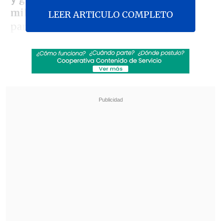
millones de toneladas
, un nuevo hito
LEER ARTICULO COMPLETO
para la industria energética del país.
Revisa también
Creciendo Juntos: La semana mundial de la
lactancia materna
Conductor de inDrive gana automóvil
eléctrico tras campaña nacional de beneficios
La producción de petróleo crudo alcanzó
los
213 millones de toneladas
, con un
incremento de 24 millones respecto a
2018, mientras que la producción de gas
natural llegó a los
246.400 millones de