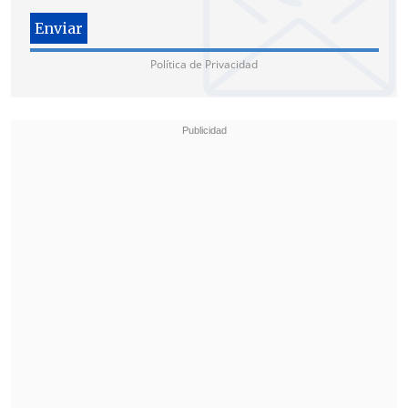
Los campos terrestres también jugaron
un papel importante en el crecimiento
Política de Privacidad
de la producción.
El campo de
Changqing
(Shaanxi, norte),
operado por PetroChina, subsidiaria de la
estatal China National Petroleum
Corporation (CNPC), alcanzó una
producción acumulada de
más de 1.000
millones de toneladas de petróleo y gas
equivalente
.
En la
cuenca de Ordos
(Shaanxi, Gansu y
Ningxia, norte), la producción superó los
97,5 millones de toneladas
, destacando
especialmente la producción de gas