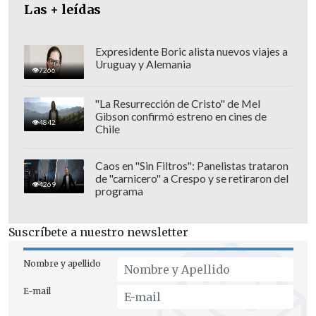
Las + leídas
Expresidente Boric alista nuevos viajes a
Uruguay y Alemania
En particular,
la producción en el mar
7266
aumentó significativamente
, superando
"La Resurrección de Cristo" de Mel
los 85 millones de toneladas
Gibson confirmó estreno en cines de
4842
equivalentes de petróleo y gas.
Chile
Además, el petróleo no convencional,
Caos en "Sin Filtros": Panelistas trataron
como el petróleo de esquisto, que se
de "carnicero" a Crespo y se retiraron del
4269
programa
extrae de formaciones rocosas mediante
fracturación hidráulica, experimentó un
Suscríbete a nuestro newsletter
incremento de más de 6 millones de
toneladas, lo que representó un
Nombre y apellido
crecimiento superior al 30%
en
E-mail
comparación con el año anterior.