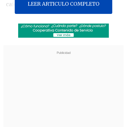
LEER ARTICULO COMPLETO
caída de cientos de árboles.
La compañía, que presta servicio en
nueve comunas de la región de La
Araucanía, indicó que, a las 11:00 horas de
este sábado, 6.925 clientes de CGE se
mantenían sin suministro eléctrico,
concentrados principalmente en las
comunas de Villarrica y Pucón.
Revisa también
Rockódromo en Cooperativa: La previa del Día
del Rock Chileno
Ojos que Sí Ven: El rol social de la Funeraria
Hogar de Cristo